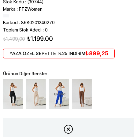
Stok Kodu
(30744)
Marka
:
FTZWomen
Barkod
:
8680201240270
Toplam Stok Adedi
:
0
₺1.199,00
₺1.499,00
₺899,25
YAZA ÖZEL SEPETTE %25 İNDİRİM
Ürünün Diğer Renkleri.
Tükendi