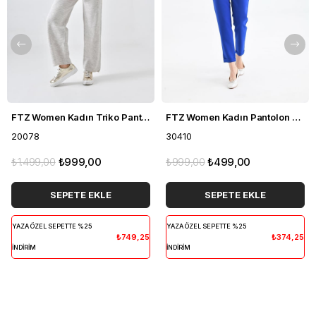
FTZ Women Kadın Triko Pantolon Taş 20078
FTZ Women Kadın Pantolon Saks Mavi 30410
20078
30410
₺1.499,00
₺999,00
₺999,00
₺499,00
SEPETE EKLE
SEPETE EKLE
YAZA ÖZEL SEPETTE %25
YAZA ÖZEL SEPETTE %25
₺749,25
₺374,25
İNDİRİM
İNDİRİM