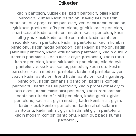
Etiketler
kadın pantolon
yüksek bel kadın pantolon
pileli kadın
,
,
pantolon
kumaş kadın pantolon
havuç kesim kadın
,
,
pantolon
düz paça kadın pantolon
yan cepli kadın pantolon
,
,
,
şık kadın pantolon
ofis pantolonu
günlük kadın pantolon
,
,
,
smart casual kadın pantolon
modern kadın pantolon
kadın
,
,
alt giyim
klasik kadın pantolon
rahat kadın pantolon
,
,
,
sezonluk kadın pantolon
kadın iş pantolonu
kadın kombin
,
,
pantolonu
kadın moda pantolon
zarif kadın pantolon
kadın
,
,
,
şehir stili pantolon
kadın ofis kombin pantolonu
kadın günlük
,
,
kombin pantolonu
kadın klasik giyim pantolonu
kadın rahat
,
,
kesim pantolon
kadın şık kombin pantolonu
pile detaylı
,
,
pantolon
yüksek bel kumaş pantolon
kadın düz kesim
,
,
pantolon
kadın modern pantolon
kadın stil pantolonu
yeni
,
,
,
sezon kadın pantolon
trend kadın pantolon
kadın gardırop
,
,
pantolonu
kadın zamansız pantolon
kadın iş kombin
,
,
pantolonu
kadın casual pantolon
kadın profesyonel giyim
,
,
pantolonu
kadın minimalist pantolon
kadın zarif kombin
,
,
pantolonu
kadın ofis stili pantolon
kadın günlük giyim
,
,
pantolonu
kadın alt giyim modeli
kadın kombin alt giyim
,
,
,
kadın klasik kombin pantolonu
kadın rahat kullanım
,
pantolonu
kadın şık alt giyim
kadın stil giyim pantolonu
,
,
,
kadın modern kombin pantolonu
kadın düz paça kumaş
,
pantolon
,
,