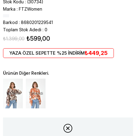
Stok Kodu
(30734)
Marka
:
FTZWomen
Barkod
:
8680201229541
Toplam Stok Adedi
:
0
₺599,00
₺1.399,00
₺449,25
YAZA ÖZEL SEPETTE %25 İNDİRİM
Ürünün Diğer Renkleri.
Tükendi
Tükendi