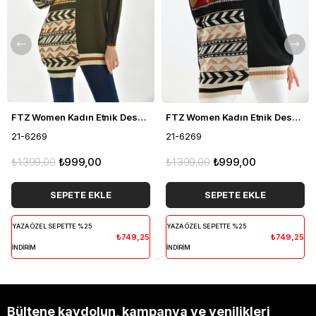
FTZ Women Kadın Etnik Desen Bluz Haki 21-6269
FTZ Women Kadın Etnik Desen Bluz Siyah 21-6269
21-6269
21-6269
₺1.399,00
₺999,00
₺1.399,00
₺999,00
SEPETE EKLE
SEPETE EKLE
YAZA ÖZEL SEPETTE %25
YAZA ÖZEL SEPETTE %25
₺749,25
₺749,25
İNDİRİM
İNDİRİM
Bültene kaydolun, kampanya ve yenilikleri