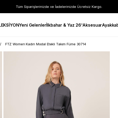
Tüm Siparişlerinizde ve İadelerinizde Ücretsiz Kargo.
LEKSİYON
Yeni Gelenler
İlkbahar & Yaz 26'
Aksesuar
Ayakkab
FTZ Women Kadın Modal Etekli Takım Füme 30714