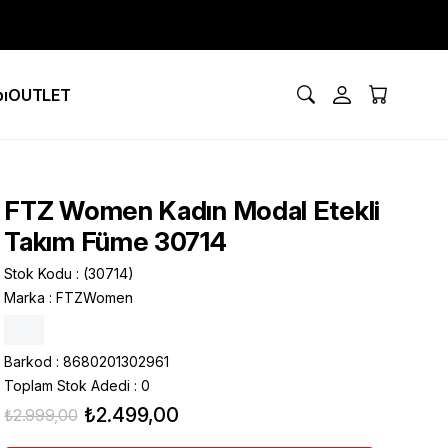
ı
OUTLET
FTZ Women Kadın Modal Etekli
Takım Füme 30714
Stok Kodu
(30714)
Marka
:
FTZWomen
Barkod
:
8680201302961
Toplam Stok Adedi
:
0
₺2.499,00
₺2.999,00