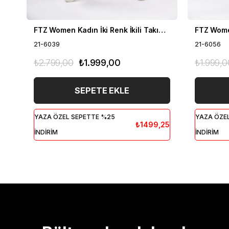
FTZ Women Kadın İki Renk İkili Takım Siyah 21-6039
21-6039
21-6056
₺2.799,00
₺1.999,00
₺1.999,0
SEPETE EKLE
YAZA ÖZEL SEPETTE %25
YAZA ÖZE
₺1499,25
İNDİRİM
İNDİRİM