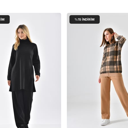
RIM
%15
İNDIRIM