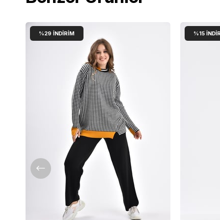
%29
İNDIRIM
%15
İNDI