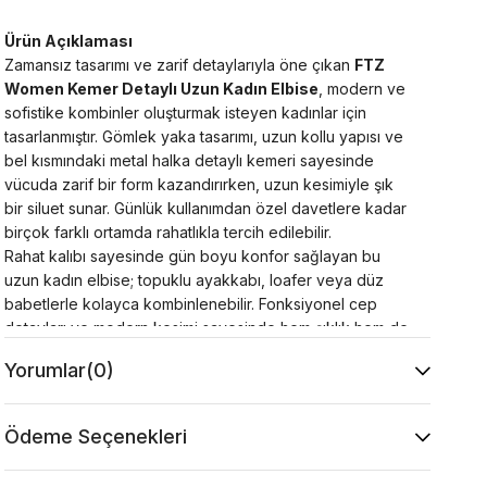
Ürün Açıklaması
Zamansız tasarımı ve zarif detaylarıyla öne çıkan
FTZ
Women Kemer Detaylı Uzun Kadın Elbise
, modern ve
sofistike kombinler oluşturmak isteyen kadınlar için
tasarlanmıştır. Gömlek yaka tasarımı, uzun kollu yapısı ve
bel kısmındaki metal halka detaylı kemeri sayesinde
vücuda zarif bir form kazandırırken, uzun kesimiyle şık
bir siluet sunar. Günlük kullanımdan özel davetlere kadar
birçok farklı ortamda rahatlıkla tercih edilebilir.
Rahat kalıbı sayesinde gün boyu konfor sağlayan bu
uzun kadın elbise; topuklu ayakkabı, loafer veya düz
babetlerle kolayca kombinlenebilir. Fonksiyonel cep
detayları ve modern kesimi sayesinde hem şıklık hem de
kullanım kolaylığı sunarak gardırobunuzun vazgeçilmez
Yorumlar
(0)
parçalarından biri olmaya adaydır.
Ürün Özellikleri
Kumaş : %30 Viskon %20 Pamuk %50 Akrilik
Ödeme Seçenekleri
Kol : 42 cm
Yaka Tipi : Gömlek Yaka