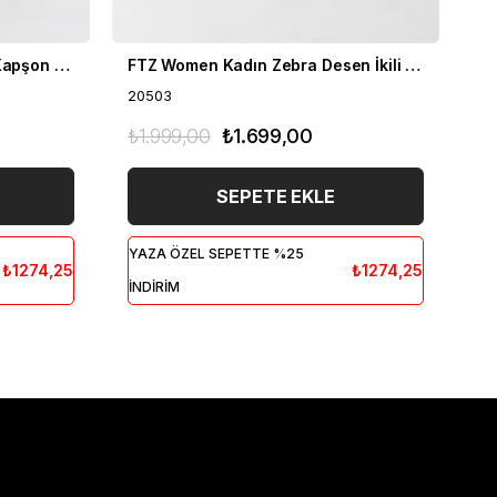
FTZ Women Kadın Fermuar Kapşon Detay İkili Takım Bisküvi 21-6038
FTZ Women Kadın Zebra Desen İkili Takım Bisküvi 20503
20503
20
₺1.999,00
₺1.699,00
₺1
SEPETE EKLE
YAZA ÖZEL SEPETTE %25
YA
₺1274,25
₺1274,25
İNDİRİM
İN