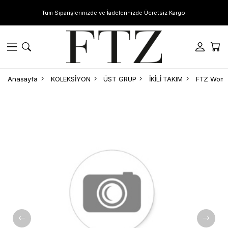
Tüm Siparişlerinizde ve İadelerinizde Ücretsiz Kargo.
Anasayfa
KOLEKSİYON
ÜST GRUP
İKİLİ TAKIM
FTZ Women