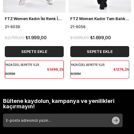
FTZ Women Kadın İki Renk İkili Takım Siyah 21-6039
FTZ Women Kadın Tam Balıkçı İkili Takım Siyah 21-6056
21-6039
21-6056
₺2.799,00
₺1.999,00
₺1.999,00
₺1.699,00
SEPETE EKLE
SEPETE EKLE
YAZA ÖZEL SEPETTE %25
YAZA ÖZEL SEPETTE %25
₺1499,25
₺1274,25
İNDİRİM
İNDİRİM
Bültene kaydolun, kampanya ve yenilikleri
kaçırmayın!