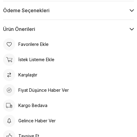
Kurutma Makinesinde Kurutulamaz
Ödeme Seçenekleri
Kuru Temizleme , Trikloretilen Ayırıçısıyla Az Çözücü
Kullanınız
Düşük Isıda Ütüleme Yapınız
Ürün Önerileri
Çamaşır Suyu Kullanmayınız
Favorilere Ekle
İstek Listeme Ekle
Karşılaştır
Fiyat Düşünce Haber Ver
Kargo Bedava
Gelince Haber Ver
Tavsiye Et