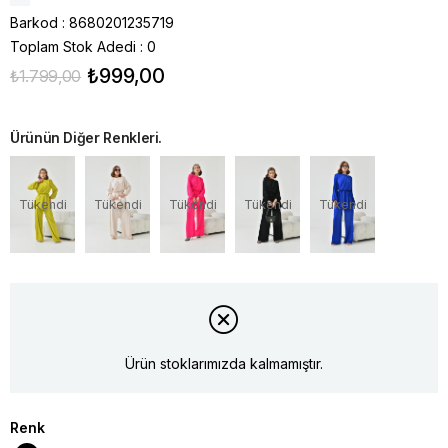
Barkod
:
8680201235719
Toplam Stok Adedi
:
0
₺999,00
₺1.799,00
Ürünün Diğer Renkleri.
Tükendi
Tükendi
Tükendi
Tükendi
Tükendi
Ürün stoklarımızda kalmamıştır.
Renk