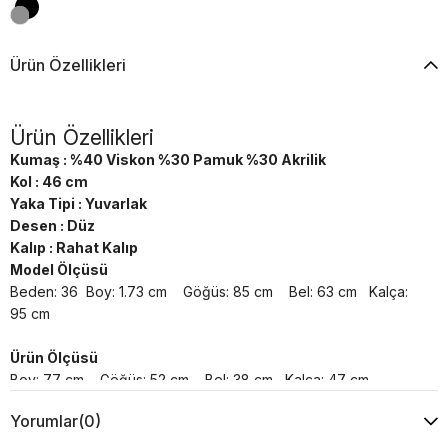
Ürün Özellikleri
Ürün Özellikleri
Kumaş : %40 Viskon %30 Pamuk %30 Akrilik
Kol : 46 cm
Yaka Tipi : Yuvarlak
Desen : Düz
Kalıp : Rahat Kalıp
Model Ölçüsü
Beden: 36 Boy: 1.73 cm Göğüs: 85 cm Bel: 63 cm Kalça:
95 cm
Ürün Ölçüsü
Boy: 77 cm Göğüs: 52 cm Bel: 38 cm Kalça: 47 cm
Yorumlar
(0)
Yıkama Talimatı :
Makine ile Soğuk Yıkama Yapınız (30C veya 65F ile 85F)