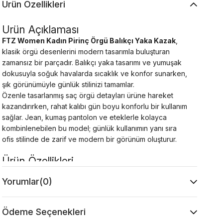
Ürün Özellikleri
Ürün Açıklaması
FTZ Women Kadın Pirinç Örgü Balıkçı Yaka Kazak
,
klasik örgü desenlerini modern tasarımla buluşturan
zamansız bir parçadır. Balıkçı yaka tasarımı ve yumuşak
dokusuyla soğuk havalarda sıcaklık ve konfor sunarken,
şık görünümüyle günlük stilinizi tamamlar.
Özenle tasarlanmış saç örgü detayları ürüne hareket
kazandırırken, rahat kalıbı gün boyu konforlu bir kullanım
sağlar. Jean, kumaş pantolon ve eteklerle kolayca
kombinlenebilen bu model; günlük kullanımın yanı sıra
ofis stilinde de zarif ve modern bir görünüm oluşturur.
Ürün Özellikleri
Kumaş : %30 Yün %70 Akrilik
Yorumlar
(0)
Kol : 46 cm
Yaka Tipi : Boğazlı
Desen : Örgü
Ödeme Seçenekleri
Kalıp : Tam Kalıp