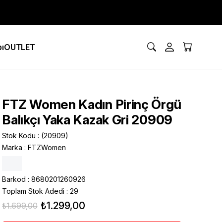
ı
OUTLET
FTZ Women Kadın Pirinç Örgü
Balıkçı Yaka Kazak Gri 20909
Stok Kodu
(20909)
Marka
:
FTZWomen
Barkod
:
8680201260926
Toplam Stok Adedi
:
29
₺1.299,00
₺1.699,00