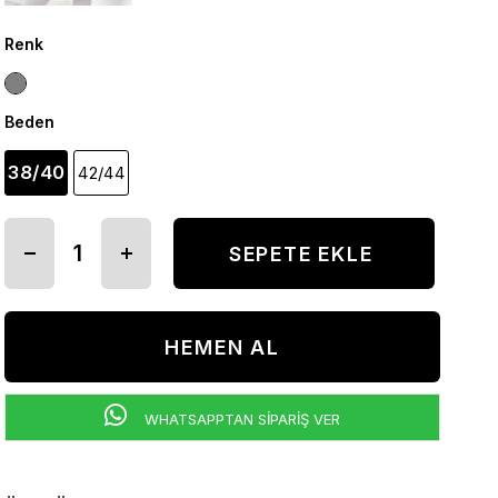
Renk
Beden
38/40
42/44
WHATSAPPTAN SİPARİŞ VER