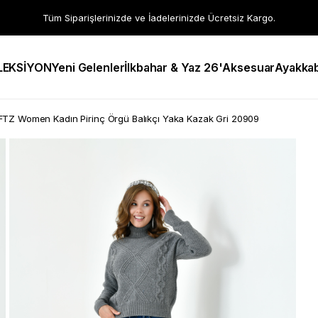
Tüm Siparişlerinizde ve İadelerinizde Ücretsiz Kargo.
LEKSİYON
Yeni Gelenler
İlkbahar & Yaz 26'
Aksesuar
Ayakkab
FTZ Women Kadın Pirinç Örgü Balıkçı Yaka Kazak Gri 20909