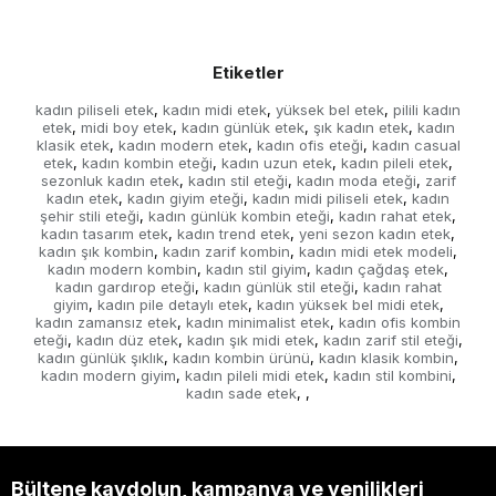
Etiketler
kadın piliseli etek
kadın midi etek
yüksek bel etek
pilili kadın
,
,
,
etek
midi boy etek
kadın günlük etek
şık kadın etek
kadın
,
,
,
,
klasik etek
kadın modern etek
kadın ofis eteği
kadın casual
,
,
,
etek
kadın kombin eteği
kadın uzun etek
kadın pileli etek
,
,
,
,
sezonluk kadın etek
kadın stil eteği
kadın moda eteği
zarif
,
,
,
kadın etek
kadın giyim eteği
kadın midi piliseli etek
kadın
,
,
,
şehir stili eteği
kadın günlük kombin eteği
kadın rahat etek
,
,
,
kadın tasarım etek
kadın trend etek
yeni sezon kadın etek
,
,
,
kadın şık kombin
kadın zarif kombin
kadın midi etek modeli
,
,
,
kadın modern kombin
kadın stil giyim
kadın çağdaş etek
,
,
,
kadın gardırop eteği
kadın günlük stil eteği
kadın rahat
,
,
giyim
kadın pile detaylı etek
kadın yüksek bel midi etek
,
,
,
kadın zamansız etek
kadın minimalist etek
kadın ofis kombin
,
,
eteği
kadın düz etek
kadın şık midi etek
kadın zarif stil eteği
,
,
,
,
kadın günlük şıklık
kadın kombin ürünü
kadın klasik kombin
,
,
,
kadın modern giyim
kadın pileli midi etek
kadın stil kombini
,
,
,
kadın sade etek
,
,
Bültene kaydolun, kampanya ve yenilikleri