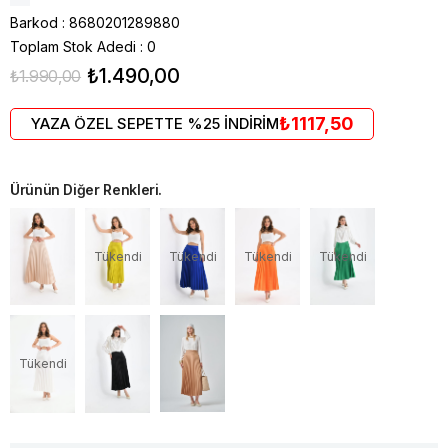
Barkod
:
8680201289880
Toplam Stok Adedi
:
0
₺1.490,00
₺1.990,00
₺1117,50
YAZA ÖZEL SEPETTE %25 İNDİRİM
Ürünün Diğer Renkleri.
Tükendi
Tükendi
Tükendi
Tükendi
Tükendi