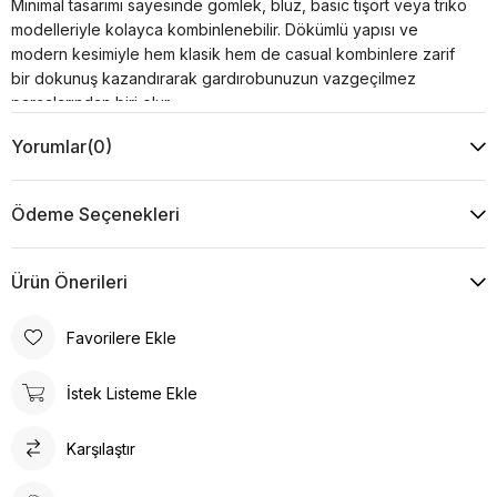
Minimal tasarımı sayesinde gömlek, bluz, basic tişört veya triko
modelleriyle kolayca kombinlenebilir. Dökümlü yapısı ve
modern kesimiyle hem klasik hem de casual kombinlere zarif
bir dokunuş kazandırarak gardırobunuzun vazgeçilmez
parçalarından biri olur.
Ürün Özellikleri
Yorumlar
(0)
Kumaş : %40 Viskon %30 Pamuk %30 Akrilik
Kol : -
Yaka Tipi : -
Ödeme Seçenekleri
Desen : Düz
Kalıp : Rahat Kalıp
Model Ölçüsü
Ürün Önerileri
Beden: 36 Boy: 1.73 cm Göğüs: 85 cm Bel: 63 cm Kalça:
95 cm
Favorilere Ekle
Ürün Ölçüsü
İstek Listeme Ekle
Boy: 94 cm Göğüs: - Bel: 39 cm Kalça: 52 cm
Yıkama Talimatı :
Karşılaştır
Makine ile Soğuk Yıkama Yapınız (30C veya 65F ile 85F)
Kurutma Makinesinde Kurutulamaz