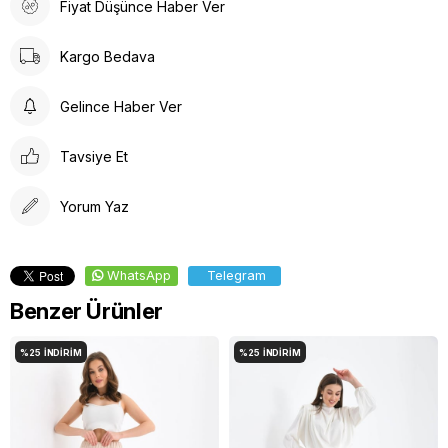
Fiyat Düşünce Haber Ver
Kuru Temizleme , Trikloretilen Ayırıçısıyla Az Çözücü
Kullanınız
Kargo Bedava
Düşük Isıda Ütüleme Yapınız
Çamaşır Suyu Kullanmayınız
Gelince Haber Ver
Tavsiye Et
Yorum Yaz
WhatsApp
Telegram
Benzer Ürünler
%25
İNDIRIM
%25
İNDIRIM