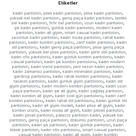
Etiketler
kadın pantolon
pileli kadın pantolon
plise kadın pantolon
,
,
,
yüksek bel kadın pantolon
geniş paça kadın pantolon
lastikli
,
,
bel kadın pantolon
fırfır bel pantolon
uzun kadın pantolon
,
,
,
şık kadın pantolon
günlük kadın pantolon
modern kadın
,
,
pantolon
kadın alt giyim
smart casual kadın pantolon
,
,
,
sezonluk kadın pantolon
kadın moda pantolon
rahat kadın
,
,
pantolon
kadın kombin pantolonu
zarif kadın pantolon
kadın
,
,
,
stil pantolonu
kadın geniş paça pantolon
plise geniş paça
,
,
pantolon
yüksek bel plise pantolon
kadın şehir stili pantolon
,
,
,
kadın ofis pantolonu
kadın günlük kombin pantolonu
kadın
,
,
casual pantolon
kadın şık kombin pantolonu
kadın modern
,
,
pantolon
kadın trend pantolon
yeni sezon kadın pantolon
,
,
,
kadın zamansız pantolon
kadın minimalist pantolon
kadın
,
,
gardırop pantolonu
kadın rahat kombin pantolonu
kadın
,
,
tasarım pantolon
kadın günlük giyim pantolonu
kadın stil
,
,
giyim pantolonu
kadın modern kombin pantolonu
kadın uzun
,
,
paça pantolon
kadın şık alt giyim
kadın çağdaş pantolon
,
,
,
kadın kombin alt giyim
kadın özel gün pantolonu
kadın zarif
,
,
kombin pantolonu
kadın rahat stil pantolonu
kadın günlük stil
,
,
pantolonu
kadın alt giyim modeli
kadın plise alt giyim
kadın
,
,
,
kombin ürünü
kadın moda alt giyim
kadın piliseli pantolon
,
,
,
kadın pliseli pantolon
palazzo pantolon kadın
yüksek bel
,
,
pantolon
geniş paça pantolon
dökümlü pantolon
uzun paça
,
,
,
pantolon
kadın şık pantolon
kadın günlük pantolon
kadın
,
,
,
klasik pantolon
kadın ofis pantolonu
smart casual pantolon
,
,
,
casual kadın pantolon
kadın alt giyim
kadın kombin
,
,