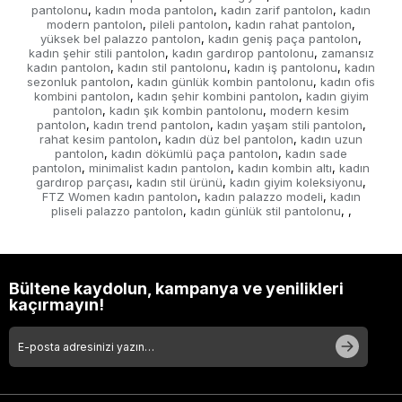
pantolonu
kadın moda pantolon
kadın zarif pantolon
kadın
,
,
,
modern pantolon
pileli pantolon
kadın rahat pantolon
,
,
,
yüksek bel palazzo pantolon
kadın geniş paça pantolon
,
,
kadın şehir stili pantolon
kadın gardırop pantolonu
zamansız
,
,
kadın pantolon
kadın stil pantolonu
kadın iş pantolonu
kadın
,
,
,
sezonluk pantolon
kadın günlük kombin pantolonu
kadın ofis
,
,
kombini pantolon
kadın şehir kombini pantolon
kadın giyim
,
,
pantolon
kadın şık kombin pantolonu
modern kesim
,
,
pantolon
kadın trend pantolon
kadın yaşam stili pantolon
,
,
,
rahat kesim pantolon
kadın düz bel pantolon
kadın uzun
,
,
pantolon
kadın dökümlü paça pantolon
kadın sade
,
,
pantolon
minimalist kadın pantolon
kadın kombin altı
kadın
,
,
,
gardırop parçası
kadın stil ürünü
kadın giyim koleksiyonu
,
,
,
FTZ Women kadın pantolon
kadın palazzo modeli
kadın
,
,
pliseli palazzo pantolon
kadın günlük stil pantolonu
,
,
,
Bültene kaydolun, kampanya ve yenilikleri
kaçırmayın!