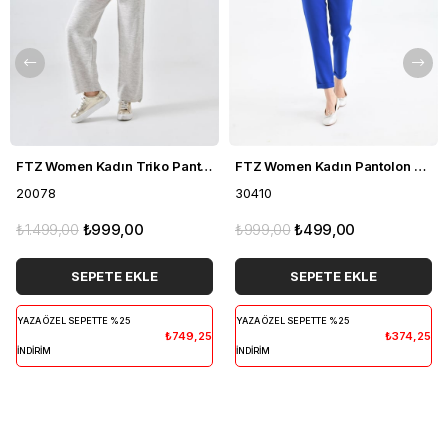
FTZ Women Kadın Triko Pantolon Taş 20078
FTZ Women Kadın Pantolon Saks Mavi 30410
20078
30410
₺1.499,00
₺999,00
₺999,00
₺499,00
SEPETE EKLE
SEPETE EKLE
YAZA ÖZEL SEPETTE %25
YAZA ÖZEL SEPETTE %25
₺749,25
₺374,25
İNDİRİM
İNDİRİM