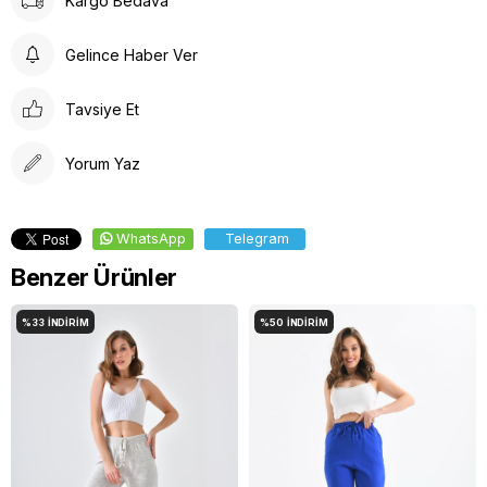
Kargo Bedava
Kurutma makinesinde kurutmayınız.
Düşük ısıda tersinden ütüleyiniz.
Gelince Haber Ver
Tavsiye Et
Yorum Yaz
WhatsApp
Telegram
Benzer Ürünler
%33
İNDIRIM
%50
İNDIRIM