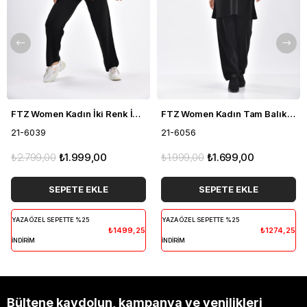
FTZ Women Kadın İki Renk İkili Takım Siyah 21-6039
FTZ Women Kadın Tam Balıkçı İkili Takım Siyah 21-6056
21-6039
21-6056
₺2.799,00
₺1.999,00
₺1.999,00
₺1.699,00
SEPETE EKLE
SEPETE EKLE
YAZA ÖZEL SEPETTE %25
YAZA ÖZEL SEPETTE %25
₺1499,25
₺1274,25
İNDİRİM
İNDİRİM
Bültene kaydolun, kampanya ve yenilikleri