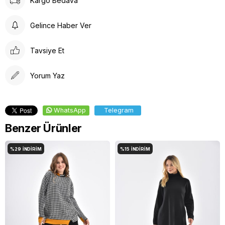
Kargo Bedava
Gelince Haber Ver
Tavsiye Et
Yorum Yaz
WhatsApp
Telegram
Benzer Ürünler
%29
İNDIRIM
%15
İNDIRIM