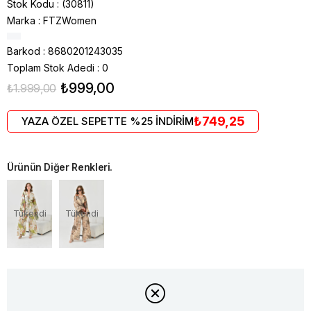
Stok Kodu
(30811)
Marka
:
FTZWomen
Barkod
:
8680201243035
Toplam Stok Adedi
:
0
₺999,00
₺1.999,00
₺749,25
YAZA ÖZEL SEPETTE %25 İNDİRİM
Ürünün Diğer Renkleri.
Tükendi
Tükendi