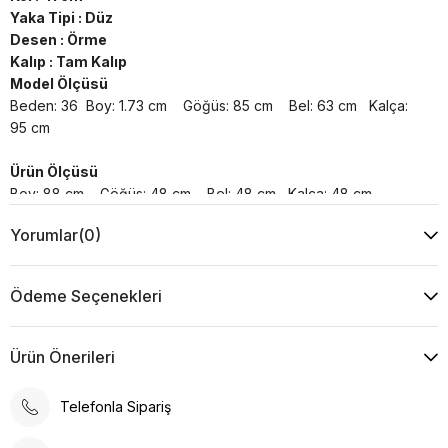
Yaka Tipi : Düz
Desen : Örme
Kalıp : Tam Kalıp
Model Ölçüsü
Beden: 36 Boy: 1.73 cm Göğüs: 85 cm Bel: 63 cm Kalça:
95 cm
Ürün Ölçüsü
Boy: 88 cm Göğüs: 48 cm Bel: 48 cm Kalça: 48 cm
Yorumlar
(0)
Yıkama Talimatı :
Makine ile Soğuk Yıkama Yapınız (30C veya 65F ile 85F)
Kurutma Makinesinde Kurutulamaz
Ödeme Seçenekleri
Kuru Temizleme , Trikloretilen Ayırıçısıyla Az Çözücü
Kullanınız
Düşük Isıda Ütüleme Yapınız
Ürün Önerileri
Çamaşır Suyu Kullanmayınız
Telefonla Sipariş