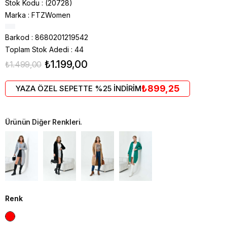
Stok Kodu
(20728)
Marka
:
FTZWomen
Barkod
:
8680201219542
Toplam Stok Adedi
:
44
₺1.199,00
₺1.499,00
₺899,25
YAZA ÖZEL SEPETTE %25 İNDİRİM
Ürünün Diğer Renkleri.
Renk