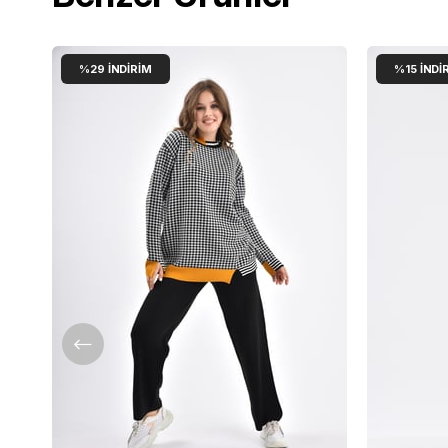
%29
İNDIRIM
%15
İNDI