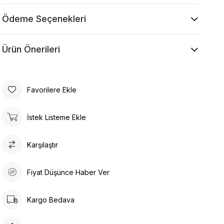
Kurutma Makinesinde Kurutulamaz
Kuru Temizleme , Trikloretilen Ayırıçısıyla Az
Ödeme Seçenekleri
Çözücü Kullanınız
Düşük Isıda Ütüleme Yapınız
Ürün Önerileri
Çamaşır Suyu Kullanmayınız
Favorilere Ekle
İstek Listeme Ekle
Karşılaştır
Fiyat Düşünce Haber Ver
Kargo Bedava