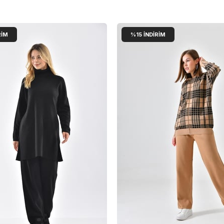
RIM
%15
İNDIRIM