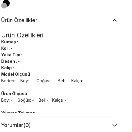
Ürün Özellikleri
Ürün Özellikleri
Kumaş :
-
Kol :
-
Yaka Tipi :
-
Desen :
-
Kalıp :
-
Model Ölçüsü
Beden: - Boy: - Göğüs: - Bel: - Kalça: -
Ürün Ölçüsü
Boy: - Göğüs: - Bel: - Kalça: -
Yıkama Talimatı :
Makine ile Soğuk Yıkama Yapınız (30C veya 65F
Yorumlar
(0)
ile 85F)