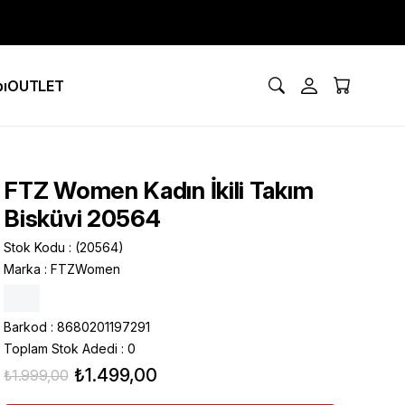
ı
OUTLET
FTZ Women Kadın İkili Takım
Bisküvi 20564
Stok Kodu
(20564)
Marka
:
FTZWomen
Barkod
:
8680201197291
Toplam Stok Adedi
:
0
₺1.499,00
₺1.999,00