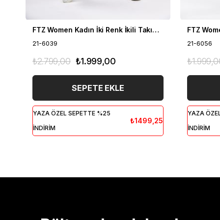
FTZ Women Kadın İki Renk İkili Takım Siyah 21-6039
21-6039
21-6056
₺2.799,00
₺1.999,00
₺1.999,0
SEPETE EKLE
YAZA ÖZEL SEPETTE %25
YAZA ÖZE
₺1499,25
İNDİRİM
İNDİRİM