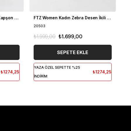
FTZ Women Kadın Fermuar Kapşon Detay İkili Takım Bisküvi 21-6038
FTZ Women Kadın Zebra Desen İkili Takım Bisküvi 20503
20503
20
₺1.999,00
₺1.699,00
₺1
SEPETE EKLE
YAZA ÖZEL SEPETTE %25
YA
₺1274,25
₺1274,25
İNDİRİM
İN