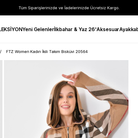
Tüm Siparişlerinizde ve İadelerinizde Ücretsiz Kargo.
LEKSİYON
Yeni Gelenler
İlkbahar & Yaz 26'
Aksesuar
Ayakkab
FTZ Women Kadın İkili Takım Bisküvi 20564