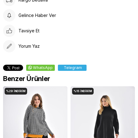
Düşük Isıda Ütüleme Yapınız
Çamaşır Suyu Kullanmayınız
Gelince Haber Ver
Tavsiye Et
Yorum Yaz
WhatsApp
Telegram
Benzer Ürünler
%29
İNDIRIM
%15
İNDIRIM