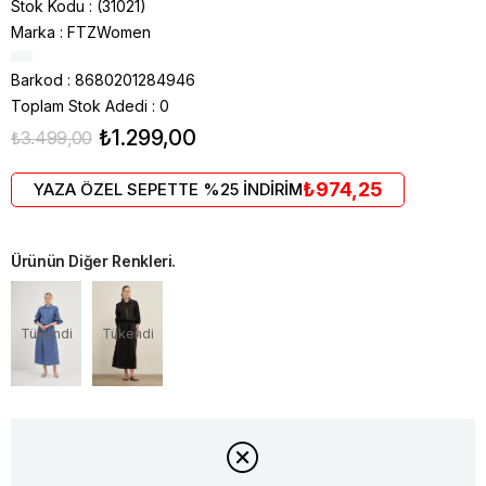
Stok Kodu
(31021)
Marka
:
FTZWomen
Barkod
:
8680201284946
Toplam Stok Adedi
:
0
₺1.299,00
₺3.499,00
₺974,25
YAZA ÖZEL SEPETTE %25 İNDİRİM
Ürünün Diğer Renkleri.
Tükendi
Tükendi