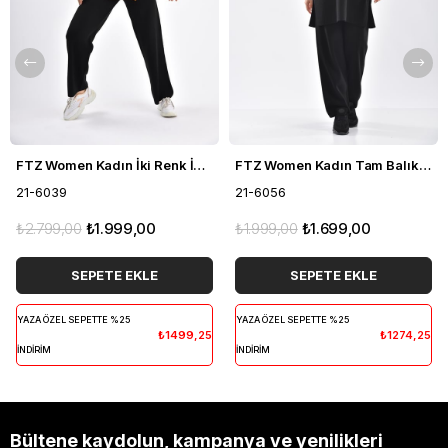
FTZ Women Kadın İki Renk İkili Takım Siyah 21-6039
FTZ Women Kadın Tam Balıkçı İkili Takım Siyah 21-6056
21-6039
21-6056
₺2.799,00
₺1.999,00
₺1.999,00
₺1.699,00
SEPETE EKLE
SEPETE EKLE
YAZA ÖZEL SEPETTE %25
YAZA ÖZEL SEPETTE %25
₺1499,25
₺1274,25
İNDİRİM
İNDİRİM
Bültene kaydolun, kampanya ve yenilikleri