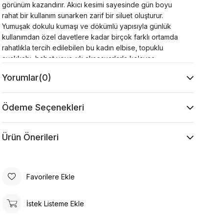
görünüm kazandırır. Akıcı kesimi sayesinde gün boyu
rahat bir kullanım sunarken zarif bir siluet oluşturur.
Yumuşak dokulu kumaşı ve dökümlü yapısıyla günlük
kullanımdan özel davetlere kadar birçok farklı ortamda
rahatlıkla tercih edilebilen bu kadın elbise, topuklu
ayakkabı, babet veya şık aksesuarlarla kolayca
kombinlenebilir. Zamansız tasarımı sayesinde
Yorumlar
(0)
gardırobunuzun en şık parçalarından biri olmaya adaydır.
Ürün Özellikleri
Kumaş : %30 Viskon %20 Pamuk %50 Akrilik
Ödeme Seçenekleri
Kol : 37 cm
Yaka Tipi : Yuvarlak
Desen : Taş
Ürün Önerileri
Kalıp : Rahat Kalıp
Model Ölçüsü
Beden: 36 Boy: 1.77 cm Göğüs: 85 cm Bel: 62 cm
Favorilere Ekle
Kalça: 92 cm
Ürün Ölçüsü
İstek Listeme Ekle
Boy: 133 cm Göğüs: 48 cm Bel: 50 cm Kalça: 56 cm