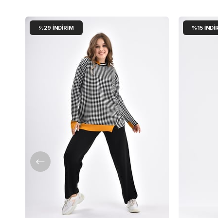
%29
İNDIRIM
%15
İNDI