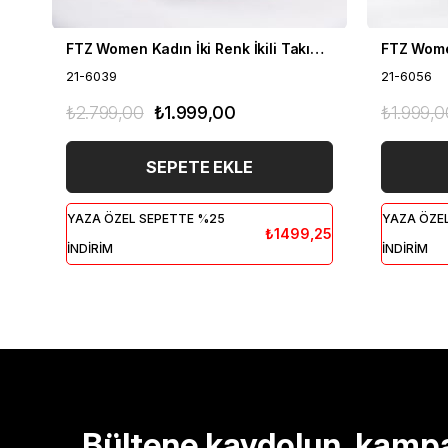
FTZ Women Kadın İki Renk İkili Takım Siyah 21-6039
21-6039
21-6056
₺2.799,00
₺1.999,00
₺1.999,0
SEPETE EKLE
YAZA ÖZEL SEPETTE %25
YAZA ÖZE
₺1499,25
İNDİRİM
İNDİRİM
Bültene kaydolun, kamp