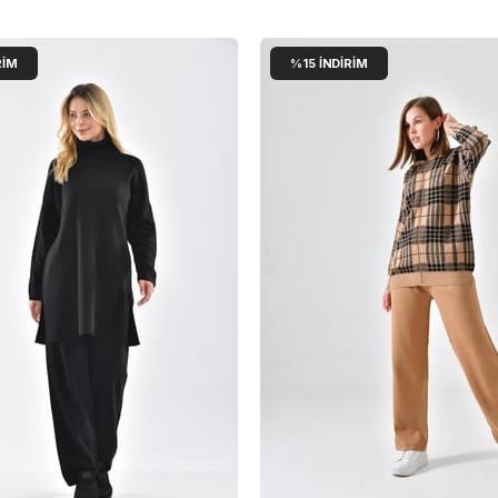
RIM
%15
İNDIRIM