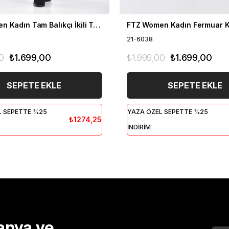
FTZ Women Kadın Tam Balıkçı İkili Takım Siyah 21-6056
21-6038
0
₺1.699,00
₺1.999,00
₺1.699,00
SEPETE EKLE
SEPETE EKLE
L SEPETTE %25
YAZA ÖZEL SEPETTE %25
₺1274,25
İNDİRİM
anya ve