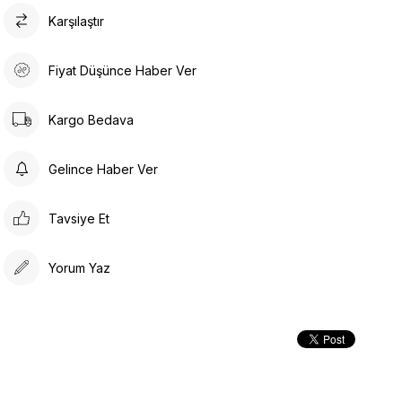
Karşılaştır
Yıkama Talimatı :
Makine ile Soğuk Yıkama Yapınız (30C veya 65F
ile 85F)
Fiyat Düşünce Haber Ver
Kurutma Makinesinde Kurutulamaz
Kuru Temizleme , Trikloretilen Ayırıçısıyla Az
Kargo Bedava
Çözücü Kullanınız
Düşük Isıda Ütüleme Yapınız
Gelince Haber Ver
Çamaşır Suyu Kullanmayınız
Tavsiye Et
Yorum Yaz