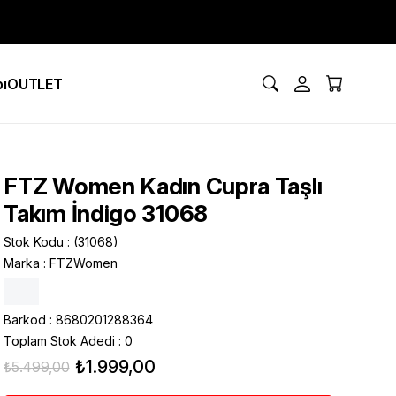
ı
OUTLET
FTZ Women Kadın Cupra Taşlı
Takım İndigo 31068
Stok Kodu
(31068)
Marka
:
FTZWomen
Barkod
:
8680201288364
Toplam Stok Adedi
:
0
₺1.999,00
₺5.499,00