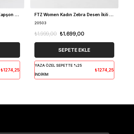
FTZ Women Kadın Fermuar Kapşon Detay İkili Takım Bisküvi 21-6038
FTZ Women Kadın Zebra Desen İkili Takım Bisküvi 20503
20503
20
₺1.999,00
₺1.699,00
₺1
SEPETE EKLE
YAZA ÖZEL SEPETTE %25
YA
₺1274,25
₺1274,25
İNDİRİM
İN