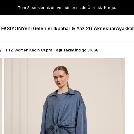
Tüm Siparişlerinizde ve İadelerinizde Ücretsiz Kargo.
LEKSİYON
Yeni Gelenler
İlkbahar & Yaz 26'
Aksesuar
Ayakkab
FTZ Women Kadın Cupra Taşlı Takım İndigo 31068