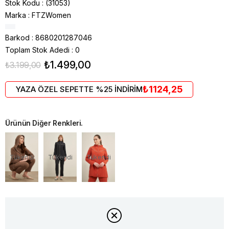
Stok Kodu
(31053)
Marka
:
FTZWomen
Barkod
:
8680201287046
Toplam Stok Adedi
:
0
₺1.499,00
₺3.199,00
₺1124,25
YAZA ÖZEL SEPETTE %25 İNDİRİM
Ürünün Diğer Renkleri.
Tükendi
Tükendi
Tükendi