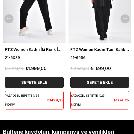
FTZ Women Kadın İki Renk İkili Takım Siyah 21-6039
FTZ Women Kadın Tam Balıkçı İkili Takım Siyah 21-6056
21-6039
21-6056
₺2.799,00
₺1.999,00
₺1.999,00
₺1.699,00
SEPETE EKLE
SEPETE EKLE
YAZA ÖZEL SEPETTE %25
YAZA ÖZEL SEPETTE %25
₺1499,25
₺1274,25
İNDİRİM
İNDİRİM
Bültene kaydolun, kampanya ve yenilikleri