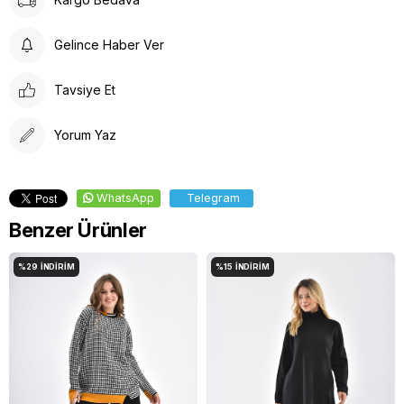
Düşük Isıda Ütüleme Yapınız
Çamaşır Suyu Kullanmayınız
Gelince Haber Ver
Tavsiye Et
Yorum Yaz
WhatsApp
Telegram
Benzer Ürünler
%29
İNDIRIM
%15
İNDIRIM