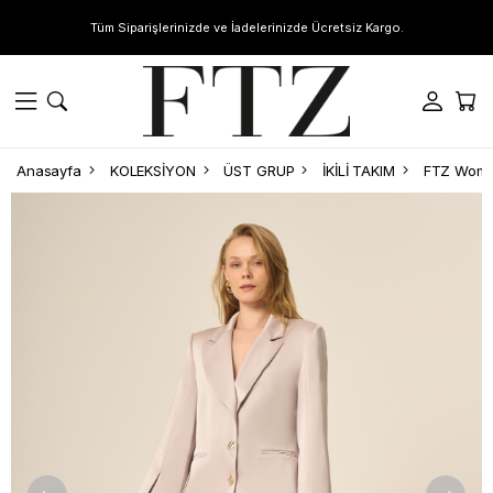
Tüm Siparişlerinizde ve İadelerinizde Ücretsiz Kargo.
Anasayfa
KOLEKSİYON
ÜST GRUP
İKİLİ TAKIM
FTZ Women