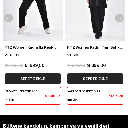
FTZ Women Kadın İki Renk İkili Takım Siyah 21-6039
FTZ Women Kadın Tam Balıkçı İkili Takım Siyah 21-6056
21-6039
21-6056
₺2.799,00
₺1.999,00
₺1.999,00
₺1.699,00
SEPETE EKLE
SEPETE EKLE
YAZA ÖZEL SEPETTE %25
YAZA ÖZEL SEPETTE %25
₺1499,25
₺1274,25
İNDİRİM
İNDİRİM
Bültene kaydolun, kampanya ve yenilikleri