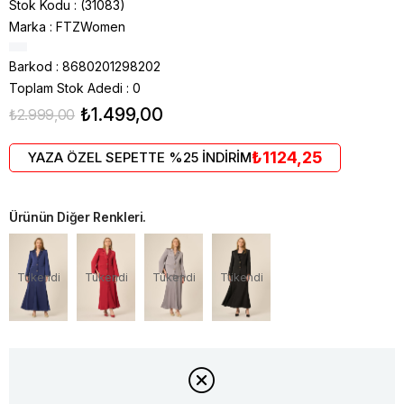
Stok Kodu
(31083)
Marka
:
FTZWomen
Barkod
:
8680201298202
Toplam Stok Adedi
:
0
₺1.499,00
₺2.999,00
₺1124,25
YAZA ÖZEL SEPETTE %25 İNDİRİM
Ürünün Diğer Renkleri.
Tükendi
Tükendi
Tükendi
Tükendi