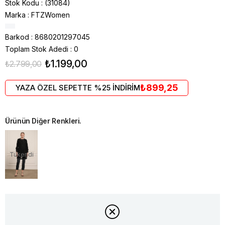
Stok Kodu
(31084)
Marka
:
FTZWomen
Barkod
:
8680201297045
Toplam Stok Adedi
:
0
₺1.199,00
₺2.799,00
₺899,25
YAZA ÖZEL SEPETTE %25 İNDİRİM
Ürünün Diğer Renkleri.
Tükendi