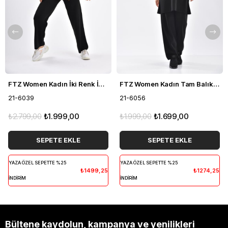
FTZ Women Kadın İki Renk İkili Takım Siyah 21-6039
FTZ Women Kadın Tam Balıkçı İkili Takım Siyah 21-6056
21-6039
21-6056
₺2.799,00
₺1.999,00
₺1.999,00
₺1.699,00
SEPETE EKLE
SEPETE EKLE
YAZA ÖZEL SEPETTE %25
YAZA ÖZEL SEPETTE %25
₺1499,25
₺1274,25
İNDİRİM
İNDİRİM
Bültene kaydolun, kampanya ve yenilikleri