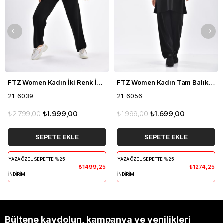
FTZ Women Kadın İki Renk İkili Takım Siyah 21-6039
FTZ Women Kadın Tam Balıkçı İkili Takım Siyah 21-6056
21-6039
21-6056
₺2.799,00
₺1.999,00
₺1.999,00
₺1.699,00
SEPETE EKLE
SEPETE EKLE
YAZA ÖZEL SEPETTE %25
YAZA ÖZEL SEPETTE %25
₺1499,25
₺1274,25
İNDİRİM
İNDİRİM
Bültene kaydolun, kampanya ve yenilikleri