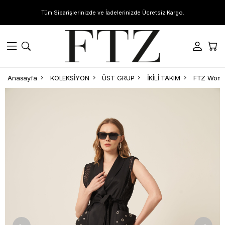
Tüm Siparişlerinizde ve İadelerinizde Ücretsiz Kargo.
Anasayfa
KOLEKSİYON
ÜST GRUP
İKİLİ TAKIM
FTZ Women