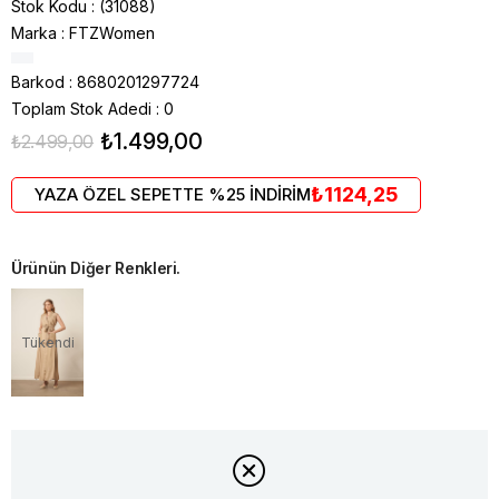
Stok Kodu
(31088)
Marka
:
FTZWomen
Barkod
:
8680201297724
Toplam Stok Adedi
:
0
₺1.499,00
₺2.499,00
₺1124,25
YAZA ÖZEL SEPETTE %25 İNDİRİM
Ürünün Diğer Renkleri.
Tükendi