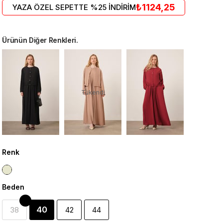
₺1124,25
YAZA ÖZEL SEPETTE %25 İNDİRİM
Ürünün Diğer Renkleri.
Tükendi
Renk
Beden
40
38
42
44