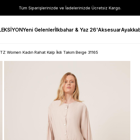
Tüm Siparişlerinizde ve İadelerinizde Ücretsiz Kargo.
LEKSİYON
Yeni Gelenler
İlkbahar & Yaz 26'
Aksesuar
Ayakkab
TZ Women Kadın Rahat Kalp İkili Takım Beige 31165