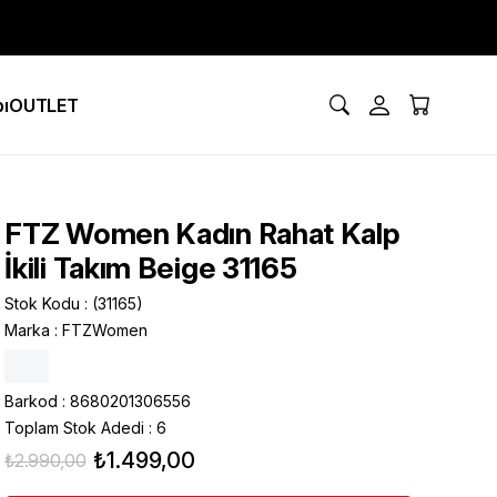
ı
OUTLET
FTZ Women Kadın Rahat Kalp
İkili Takım Beige 31165
Stok Kodu
(31165)
Marka
:
FTZWomen
Barkod
:
8680201306556
Toplam Stok Adedi
:
6
₺1.499,00
₺2.990,00