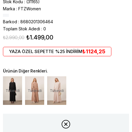
Stok Kodu
(31165)
Marka
:
FTZWomen
Barkod
:
8680201306464
Toplam Stok Adedi
:
0
₺1.499,00
₺2.990,00
₺1124,25
YAZA ÖZEL SEPETTE %25 İNDİRİM
Ürünün Diğer Renkleri.
Tükendi
Tükendi
Tükendi