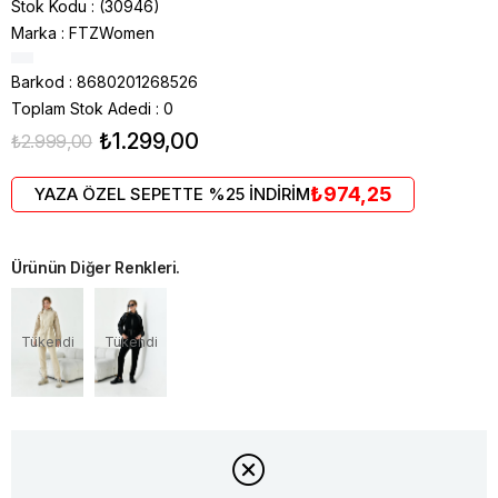
Stok Kodu
(30946)
Marka
:
FTZWomen
Barkod
:
8680201268526
Toplam Stok Adedi
:
0
₺1.299,00
₺2.999,00
₺974,25
YAZA ÖZEL SEPETTE %25 İNDİRİM
Ürünün Diğer Renkleri.
Tükendi
Tükendi