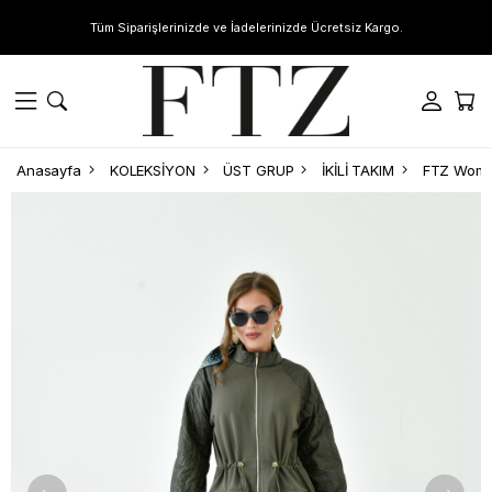
Tüm Siparişlerinizde ve İadelerinizde Ücretsiz Kargo.
Anasayfa
KOLEKSİYON
ÜST GRUP
İKİLİ TAKIM
FTZ Women