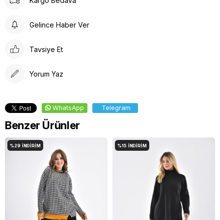
Kargo Bedava
Düşük Isıda Ütüleme Yapınız
Çamaşır Suyu Kullanmayınız
Gelince Haber Ver
Tavsiye Et
Yorum Yaz
WhatsApp
Telegram
Benzer Ürünler
%29
İNDIRIM
%15
İNDIRIM