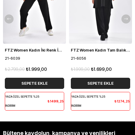
FTZ Women Kadın İki Renk İkili Takım Siyah 21-6039
FTZ Women Kadın Tam Balıkçı İkili Takım Siyah 21-6056
21-6039
21-6056
₺2.799,00
₺1.999,00
₺1.999,00
₺1.699,00
SEPETE EKLE
SEPETE EKLE
YAZA ÖZEL SEPETTE %25
YAZA ÖZEL SEPETTE %25
₺1499,25
₺1274,25
İNDİRİM
İNDİRİM
Bültene kaydolun, kampanya ve yenilikleri