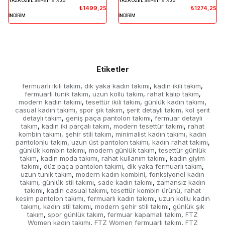
YAZA ÖZEL SEPETTE %25
YAZA ÖZEL SEPETTE %25
₺1499,25
₺1274,25
İNDİRİM
İNDİRİM
Etiketler
fermuarlı ikili takım
dik yaka kadın takımı
kadın ikili takım
,
,
,
fermuarlı tunik takım
uzun kollu takım
rahat kalıp takım
,
,
,
modern kadın takımı
tesettür ikili takım
günlük kadın takımı
,
,
,
casual kadın takımı
spor şık takım
şerit detaylı takım
kol şerit
,
,
,
detaylı takım
geniş paça pantolon takımı
fermuar detaylı
,
,
takım
kadın iki parçalı takım
modern tesettür takımı
rahat
,
,
,
kombin takımı
şehir stili takım
minimalist kadın takımı
kadın
,
,
,
pantolonlu takım
uzun üst pantolon takımı
kadın rahat takımı
,
,
,
günlük kombin takımı
modern günlük takım
tesettür günlük
,
,
takım
kadın moda takımı
rahat kullanım takımı
kadın giyim
,
,
,
takımı
düz paça pantolon takımı
dik yaka fermuarlı takım
,
,
,
uzun tunik takım
modern kadın kombini
fonksiyonel kadın
,
,
takımı
günlük stil takımı
sade kadın takımı
zamansız kadın
,
,
,
takımı
kadın casual takımı
tesettür kombin ürünü
rahat
,
,
,
kesim pantolon takımı
fermuarlı kadın takımı
uzun kollu kadın
,
,
takımı
kadın stil takımı
modern şehir stili takımı
günlük şık
,
,
,
takım
spor günlük takım
fermuar kapamalı takım
FTZ
,
,
,
Women kadın takımı
FTZ Women fermuarlı takım
FTZ
,
,