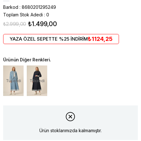
Barkod
:
8680201295249
Toplam Stok Adedi
:
0
₺1.499,00
₺2.999,00
₺1124,25
YAZA ÖZEL SEPETTE %25 İNDİRİM
Ürünün Diğer Renkleri.
Tükendi
Tükendi
Ürün stoklarımızda kalmamıştır.