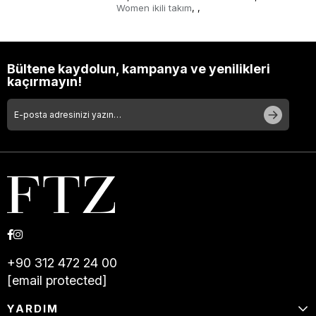
Women ikili takım
,
,
Bültene kaydolun, kampanya ve yenilikleri
kaçırmayın!
+90 312 472 24 00
[email protected]
YARDIM