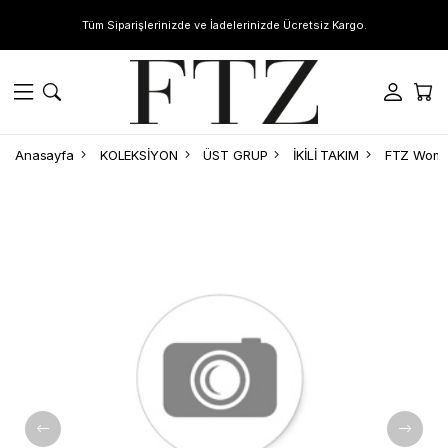
Tüm Siparişlerinizde ve İadelerinizde Ücretsiz Kargo.
Anasayfa
KOLEKSİYON
ÜST GRUP
İKİLİ TAKIM
FTZ Women