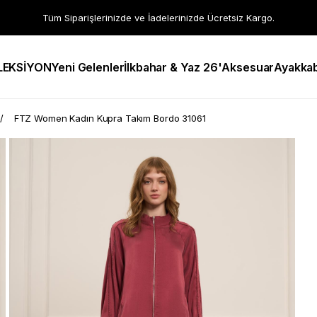
Tüm Siparişlerinizde ve İadelerinizde Ücretsiz Kargo.
LEKSİYON
Yeni Gelenler
İlkbahar & Yaz 26'
Aksesuar
Ayakkab
FTZ Women Kadın Kupra Takım Bordo 31061