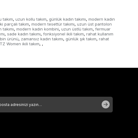
u takım
uzun kollu takım
günlük kadın takımı
modern kadın
,
,
,
iki parçalı takım
modern tesettür takımı
uzun üst pantolon
,
,
 takımı
modern kadın kombini
uzun üstlü takım
fermuar
,
,
,
ımı
sade kadın takımı
fonksiyonel ikili takım
rahat kullanım
,
,
,
mbin ürünü
zamansız kadın takımı
günlük şık takım
rahat
,
,
,
TZ Women ikili takım
,
,