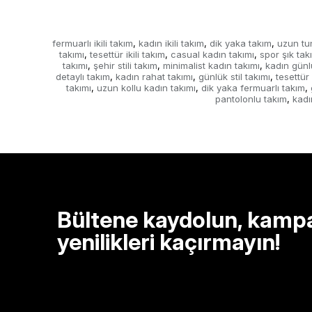
fermuarlı ikili takım
kadın ikili takım
dik yaka takım
uzun tu
,
,
,
takımı
tesettür ikili takım
casual kadın takımı
spor şık tak
,
,
,
takımı
şehir stili takım
minimalist kadın takımı
kadın günl
,
,
,
detaylı takım
kadın rahat takımı
günlük stil takımı
tesettür
,
,
,
takımı
uzun kollu kadın takımı
dik yaka fermuarlı takım
,
,
,
pantolonlu takım
kadı
,
Bültene kaydolun, kamp
yenilikleri kaçırmayın!