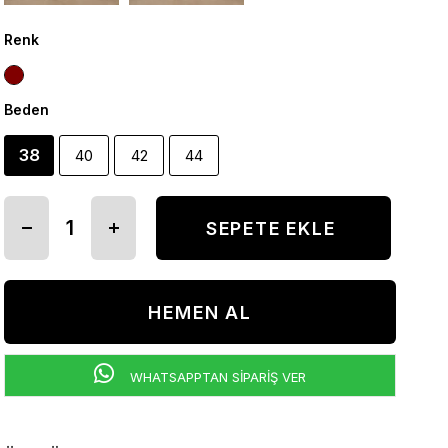
Renk
Beden
38
40
42
44
WHATSAPPTAN SİPARİŞ VER