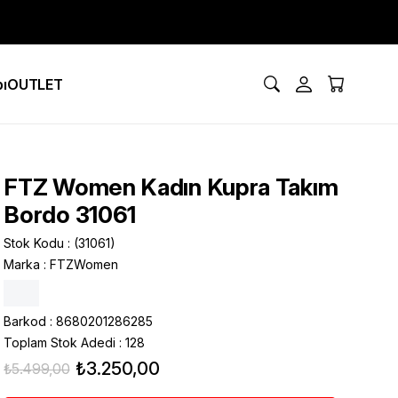
ı
OUTLET
FTZ Women Kadın Kupra Takım
Bordo 31061
Stok Kodu
(31061)
Marka
:
FTZWomen
Barkod
:
8680201286285
Toplam Stok Adedi
:
128
₺3.250,00
₺5.499,00