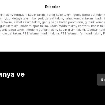
Etiketler
nik takım
fermuarlı kadın takımı
rahat kalıp takım
geniş paça pantolonl
,
,
,
ım
çizgi detaylı takım
kol şerit detaylı takım
rahat kombin takımı
kadın 
,
,
,
,
ük takımı
rahat kesim takım
geniş paça kadın pantolonu
günlük kombin
,
,
,
 günlük takım
modern spor takım
kadın moda takımı
konforlu kadın tak
,
,
,
geniş paça takım
modern günlük takım
kadın giyim takımı
tesettür ko
,
,
,
n casual takım
FTZ Women kadın takımı
FTZ Women fermuarlı takım
F
,
,
,
anya ve