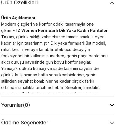
Ürün Özellikleri
Ürün Açıklaması
Modern çizgileri ve konfor odaklı tasarımıyla öne
çıkan
FTZ Women Fermuarlı Dik Yaka Kadın Pantolon
Takım
, günlük şıklığı zahmetsizce tamamlamak isteyen
kadınlar için tasarlanmıştır. Dik yaka fermuarlı üst modeli,
rahat kesimi ve ayarlanabilir etek ucu detayıyla
fonksiyonel bir kullanım sunarken, geniş paça pantolonu
akıcı duruşu sayesinde gün boyu konfor sağlar.
Yumuşak dokulu kumaşı ve sade tasarımı sayesinde
günlük kullanımdan hafta sonu kombinlerine, şehir
stilinden seyahat kombinlerine kadar birçok farklı
ortamda rahatlıkla tercih edilebilir. Sneaker, sandalet
veya babetlerle kolayca kombinlenerek modern ve
zamansız bir görünüm oluşturur.
Yorumlar
(0)
Ürün Özellikleri
Kumaş : %30 Viskon %20 Pamuk %50 Akrilik
Kol : 47 cm
Ödeme Seçenekleri
Yaka Tipi : Dik Yaka