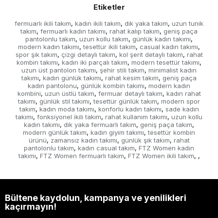
Etiketler
fermuarlı ikili takım
kadın ikili takım
dik yaka takım
uzun tunik
,
,
,
takım
fermuarlı kadın takımı
rahat kalıp takım
geniş paça
,
,
,
pantolonlu takım
uzun kollu takım
günlük kadın takımı
,
,
,
modern kadın takımı
tesettür ikili takım
casual kadın takımı
,
,
,
spor şık takım
çizgi detaylı takım
kol şerit detaylı takım
rahat
,
,
,
kombin takımı
kadın iki parçalı takım
modern tesettür takımı
,
,
,
uzun üst pantolon takımı
şehir stili takım
minimalist kadın
,
,
takımı
kadın günlük takımı
rahat kesim takım
geniş paça
,
,
,
kadın pantolonu
günlük kombin takımı
modern kadın
,
,
kombini
uzun üstlü takım
fermuar detaylı takım
kadın rahat
,
,
,
takımı
günlük stil takımı
tesettür günlük takım
modern spor
,
,
,
takım
kadın moda takımı
konforlu kadın takımı
sade kadın
,
,
,
takımı
fonksiyonel ikili takım
rahat kullanım takımı
uzun kollu
,
,
,
kadın takımı
dik yaka fermuarlı takım
geniş paça takım
,
,
,
modern günlük takım
kadın giyim takımı
tesettür kombin
,
,
ürünü
zamansız kadın takımı
günlük şık takım
rahat
,
,
,
pantolonlu takım
kadın casual takım
FTZ Women kadın
,
,
takımı
FTZ Women fermuarlı takım
FTZ Women ikili takım
,
,
,
,
Bültene kaydolun, kampanya ve yenilikleri
kaçırmayın!