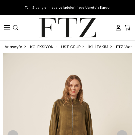
Tüm Siparişlerinizde ve İadelerinizde Ücretsiz Kargo.
Anasayfa
KOLEKSİYON
ÜST GRUP
İKİLİ TAKIM
FTZ Women