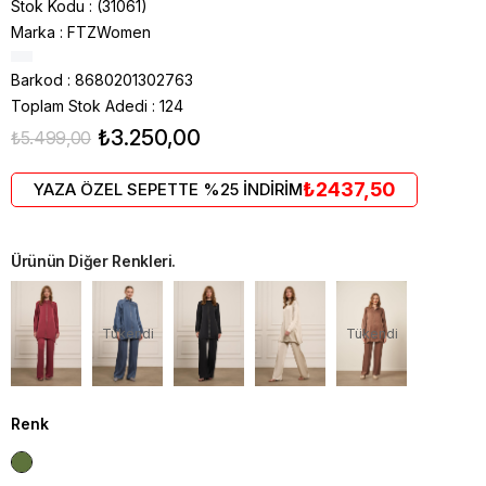
Stok Kodu
(31061)
Marka
:
FTZWomen
Barkod
:
8680201302763
Toplam Stok Adedi
:
124
₺3.250,00
₺5.499,00
₺2437,50
YAZA ÖZEL SEPETTE %25 İNDİRİM
Ürünün Diğer Renkleri.
Tükendi
Tükendi
Renk