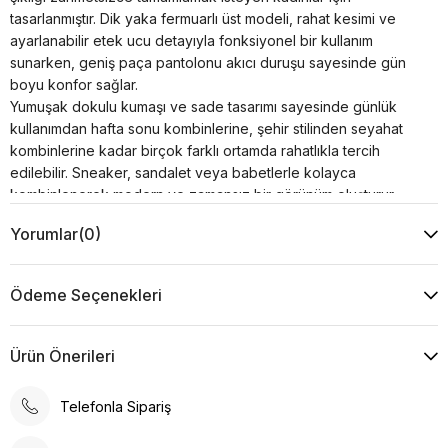
tasarlanmıştır. Dik yaka fermuarlı üst modeli, rahat kesimi ve
ayarlanabilir etek ucu detayıyla fonksiyonel bir kullanım
sunarken, geniş paça pantolonu akıcı duruşu sayesinde gün
boyu konfor sağlar.
Yumuşak dokulu kumaşı ve sade tasarımı sayesinde günlük
kullanımdan hafta sonu kombinlerine, şehir stilinden seyahat
kombinlerine kadar birçok farklı ortamda rahatlıkla tercih
edilebilir. Sneaker, sandalet veya babetlerle kolayca
kombinlenerek modern ve zamansız bir görünüm oluşturur.
Ürün Özellikleri
Yorumlar
(0)
Kumaş : %30 Viskon %20 Pamuk %50 Akrilik
Kol : 47 cm
Yaka Tipi : Dik Yaka
Ödeme Seçenekleri
Desen : Düz
Kalıp : Rahat Kalıp
Model Ölçüsü
Ürün Önerileri
Beden: 36 Boy: 1.77 cm Göğüs: 85 cm Bel: 62 cm Kalça:
92 cm
Telefonla Sipariş
Ürün Ölçüsü