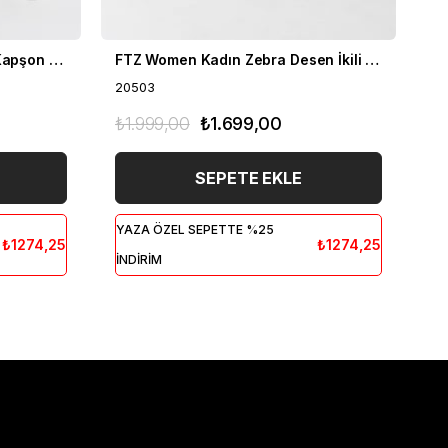
FTZ Women Kadın Fermuar Kapşon Detay İkili Takım Bisküvi 21-6038
FTZ Women Kadın Zebra Desen İkili Takım Bisküvi 20503
20503
20
₺1.999,00
₺1.699,00
₺1
SEPETE EKLE
YAZA ÖZEL SEPETTE %25
YA
₺1274,25
₺1274,25
İNDİRİM
İN