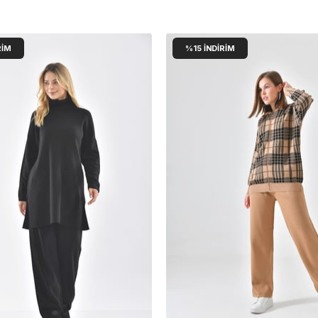
RIM
%15
İNDIRIM