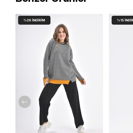
%29
İNDIRIM
%15
İNDI