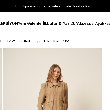
Tüm Siparişlerinizde ve İadelerinizde Ücretsiz Kargo.
LEKSİYON
Yeni Gelenler
İlkbahar & Yaz 26'
Aksesuar
Ayakkab
FTZ Women Kadın Kupra Takım K.bej 31153