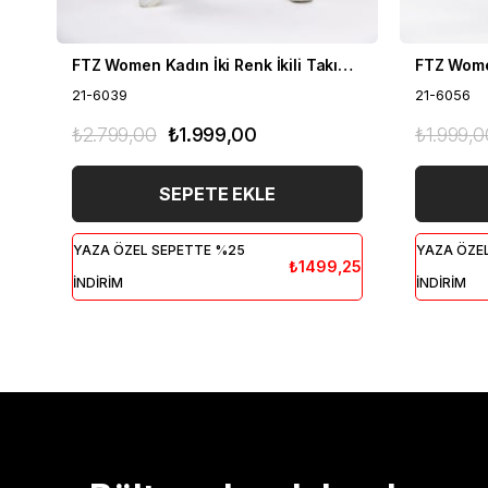
FTZ Women Kadın İki Renk İkili Takım Siyah 21-6039
21-6039
21-6056
₺2.799,00
₺1.999,00
₺1.999,0
SEPETE EKLE
YAZA ÖZEL SEPETTE %25
YAZA ÖZE
₺1499,25
İNDİRİM
İNDİRİM