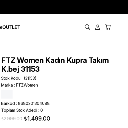
ı
OUTLET
FTZ Women Kadın Kupra Takım
K.bej 31153
Stok Kodu
(31153)
Marka
:
FTZWomen
Barkod
:
8680201304088
Toplam Stok Adedi
:
0
₺1.499,00
₺2.999,00