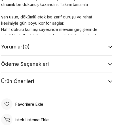
dinamik bir dokunuş kazandırır. Takımı tamamla
yan uzun, dökümlü etek ise zarif duruşu ve rahat
kesimiyle gün boyu konfor sağlar.
Hafif dokulu kumaşı sayesinde mevsim geçişlerinde
rahatlıkla kullanılabilen bu takım; günlük kombinlerden
ofis stiline, özel buluşmalardan şehir şıklığına kadar
Yorumlar
(0)
birçok farklı ortamda tercih edilebilir. Topuklu ayakkabı,
loafer veya zarif babetlerle kolayca kombinlenerek
sofistike bir görünüm elde edilir.
Ödeme Seçenekleri
Ürün Özellikleri
Kumaş : %30 Viskon %20 Pamuk %50 Akrilik
Kol : 60,5 cm
Ürün Önerileri
Yaka Tipi : Gömlek Yaka
Desen : Düz
Kalıp : Rahat Kalıp
Favorilere Ekle
Model Ölçüsü
Beden: 36 Boy: 1.77 cm Göğüs: 85 cm Bel: 62 cm
Kalça: 92 cm
İstek Listeme Ekle