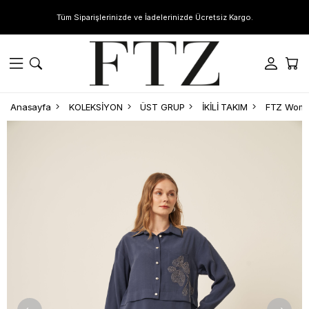
Tüm Siparişlerinizde ve İadelerinizde Ücretsiz Kargo.
Anasayfa
KOLEKSİYON
ÜST GRUP
İKİLİ TAKIM
FTZ Women