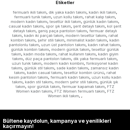
Etiketler
fermuarlı ikili takım
dik yaka kadın takımı
kadın ikili takım
,
,
,
fermuarlı tunik takım
uzun kollu takım
rahat kalıp takım
,
,
,
modern kadın takımı
tesettür ikili takım
günlük kadın takımı
,
,
,
casual kadın takımı
spor şık takım
şerit detaylı takım
kol şerit
,
,
,
detaylı takım
geniş paça pantolon takımı
fermuar detaylı
,
,
takım
kadın iki parçalı takım
modern tesettür takımı
rahat
,
,
,
kombin takımı
şehir stili takım
minimalist kadın takımı
kadın
,
,
,
pantolonlu takım
uzun üst pantolon takımı
kadın rahat takımı
,
,
,
günlük kombin takımı
modern günlük takım
tesettür günlük
,
,
takım
kadın moda takımı
rahat kullanım takımı
kadın giyim
,
,
,
takımı
düz paça pantolon takımı
dik yaka fermuarlı takım
,
,
,
uzun tunik takım
modern kadın kombini
fonksiyonel kadın
,
,
takımı
günlük stil takımı
sade kadın takımı
zamansız kadın
,
,
,
takımı
kadın casual takımı
tesettür kombin ürünü
rahat
,
,
,
kesim pantolon takımı
fermuarlı kadın takımı
uzun kollu kadın
,
,
takımı
kadın stil takımı
modern şehir stili takımı
günlük şık
,
,
,
takım
spor günlük takım
fermuar kapamalı takım
FTZ
,
,
,
Women kadın takımı
FTZ Women fermuarlı takım
FTZ
,
,
Women ikili takım
,
,
Bültene kaydolun, kampanya ve yenilikleri
kaçırmayın!