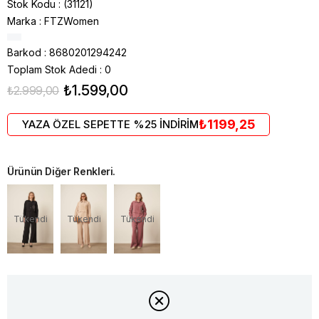
Stok Kodu
(31121)
Marka
:
FTZWomen
Barkod
:
8680201294242
Toplam Stok Adedi
:
0
₺1.599,00
₺2.999,00
₺1199,25
YAZA ÖZEL SEPETTE %25 İNDİRİM
Ürünün Diğer Renkleri.
Tükendi
Tükendi
Tükendi