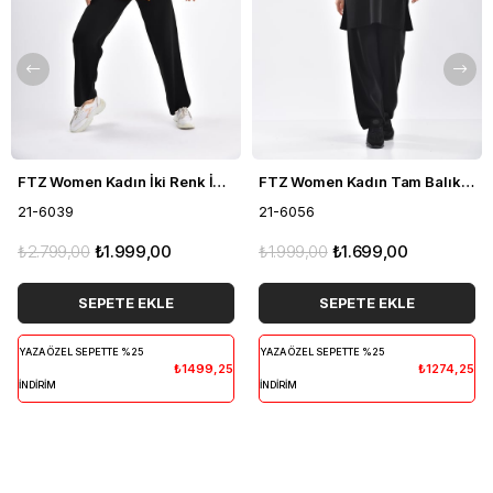
FTZ Women Kadın İki Renk İkili Takım Siyah 21-6039
FTZ Women Kadın Tam Balıkçı İkili Takım Siyah 21-6056
21-6039
21-6056
₺2.799,00
₺1.999,00
₺1.999,00
₺1.699,00
SEPETE EKLE
SEPETE EKLE
YAZA ÖZEL SEPETTE %25
YAZA ÖZEL SEPETTE %25
₺1499,25
₺1274,25
İNDİRİM
İNDİRİM