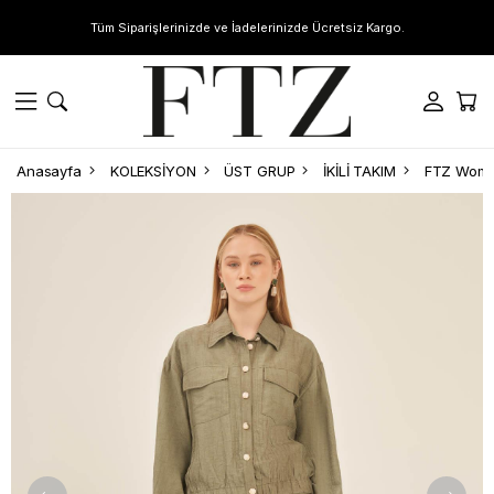
Tüm Siparişlerinizde ve İadelerinizde Ücretsiz Kargo.
Anasayfa
KOLEKSİYON
ÜST GRUP
İKİLİ TAKIM
FTZ Women