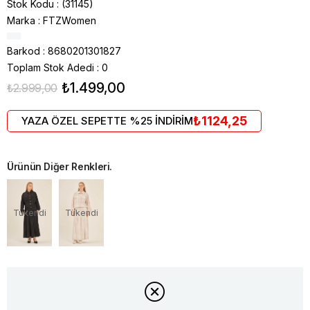
Stok Kodu
(31145)
Marka
:
FTZWomen
Barkod
:
8680201301827
Toplam Stok Adedi
:
0
₺1.499,00
₺2.999,00
₺1124,25
YAZA ÖZEL SEPETTE %25 İNDİRİM
Ürünün Diğer Renkleri.
Tükendi
Tükendi