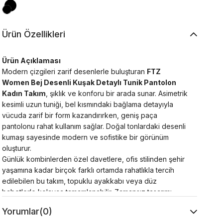
Ürün Özellikleri
Ürün Açıklaması
Modern çizgileri zarif desenlerle buluşturan
FTZ
Women Bej Desenli Kuşak Detaylı Tunik Pantolon
Kadın Takım
, şıklık ve konforu bir arada sunar. Asimetrik
kesimli uzun tuniği, bel kısmındaki bağlama detayıyla
vücuda zarif bir form kazandırırken, geniş paça
pantolonu rahat kullanım sağlar. Doğal tonlardaki desenli
kumaşı sayesinde modern ve sofistike bir görünüm
oluşturur.
Günlük kombinlerden özel davetlere, ofis stilinden şehir
yaşamına kadar birçok farklı ortamda rahatlıkla tercih
edilebilen bu takım, topuklu ayakkabı veya düz
babetlerle kolayca tamamlanabilir. Zamansız tasarımı
sayesinde gardırobunuzun en şık parçalarından biri
Yorumlar
(0)
olmaya adaydır.