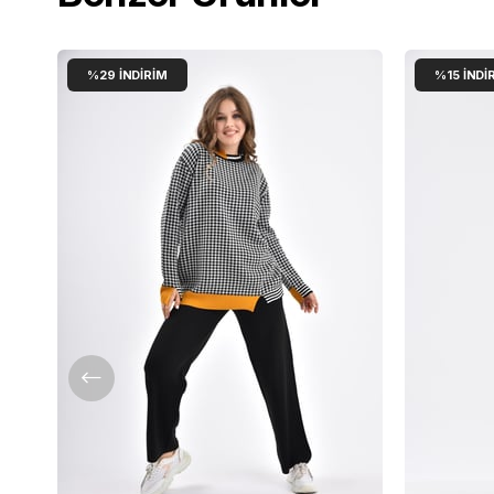
%29
İNDIRIM
%15
İNDI