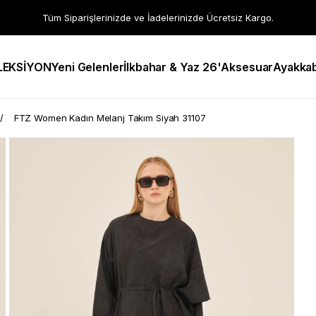
Tüm Siparişlerinizde ve İadelerinizde Ücretsiz Kargo.
LEKSİYON
Yeni Gelenler
İlkbahar & Yaz 26'
Aksesuar
Ayakkab
FTZ Women Kadın Melanj Takım Siyah 31107