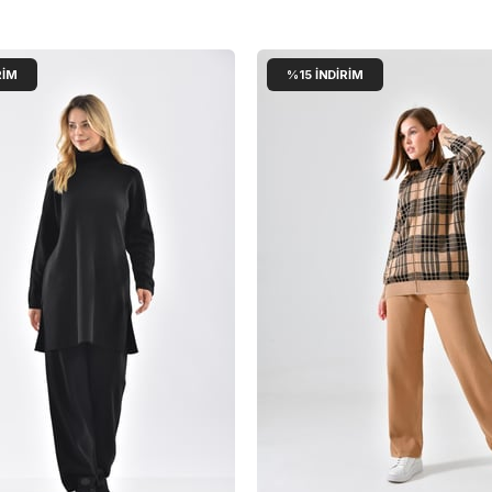
RIM
%15
İNDIRIM