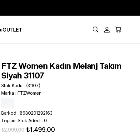
ı
OUTLET
FTZ Women Kadın Melanj Takım
Siyah 31107
Stok Kodu
(31107)
Marka
:
FTZWomen
Barkod
:
8680201292163
Toplam Stok Adedi
:
0
₺1.499,00
₺2.999,00