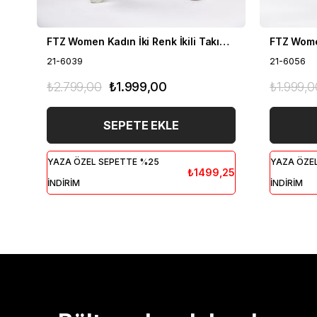
FTZ Women Kadın İki Renk İkili Takım Siyah 21-6039
21-6039
21-6056
₺2.799,00
₺1.999,00
₺1.999,0
SEPETE EKLE
YAZA ÖZEL SEPETTE %25
YAZA ÖZE
₺1499,25
İNDİRİM
İNDİRİM