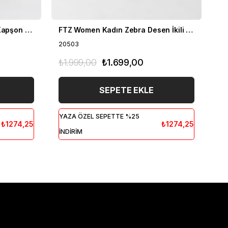
FTZ Women Kadın Fermuar Kapşon Detay İkili Takım Bisküvi 21-6038
FTZ Women Kadın Zebra Desen İkili Takım Bisküvi 20503
20503
20
₺1.999,00
₺1.699,00
₺1
SEPETE EKLE
YAZA ÖZEL SEPETTE %25
YA
₺1274,25
₺1274,25
İNDİRİM
İN