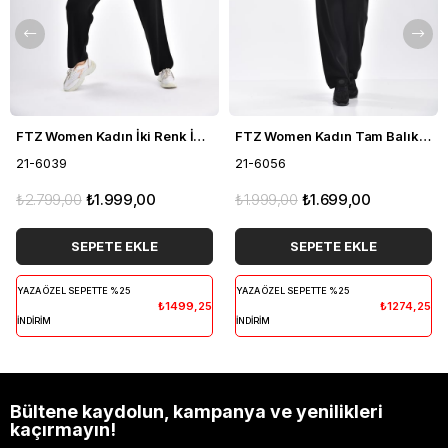
FTZ Women Kadın İki Renk İkili Takım Siyah 21-6039
FTZ Women Kadın Tam Balıkçı İkili Takım Siyah 21-6056
21-6039
21-6056
₺2.799,00
₺1.999,00
₺1.999,00
₺1.699,00
SEPETE EKLE
SEPETE EKLE
YAZA ÖZEL SEPETTE %25
YAZA ÖZEL SEPETTE %25
₺1499,25
₺1274,25
İNDİRİM
İNDİRİM
Bültene kaydolun, kampanya ve yenilikleri
kaçırmayın!