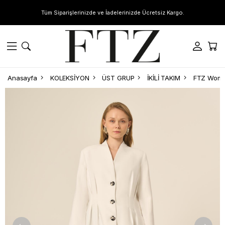
Tüm Siparişlerinizde ve İadelerinizde Ücretsiz Kargo.
Anasayfa
KOLEKSİYON
ÜST GRUP
İKİLİ TAKIM
FTZ Women