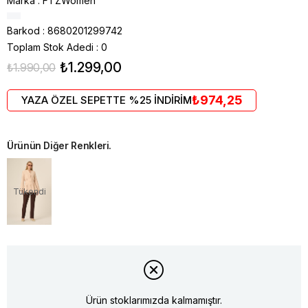
Marka
:
FTZWomen
Barkod
:
8680201299742
Toplam Stok Adedi
:
0
₺1.299,00
₺1.990,00
₺974,25
YAZA ÖZEL SEPETTE %25 İNDİRİM
Ürünün Diğer Renkleri.
Tükendi
Ürün stoklarımızda kalmamıştır.