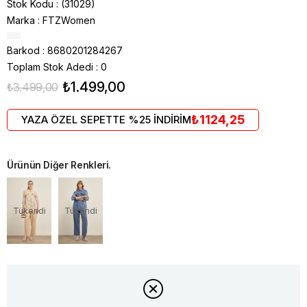
Stok Kodu
(31029)
Marka
:
FTZWomen
Barkod
:
8680201284267
Toplam Stok Adedi
:
0
₺1.499,00
₺3.499,00
₺1124,25
YAZA ÖZEL SEPETTE %25 İNDİRİM
Ürünün Diğer Renkleri.
Tükendi
Tükendi