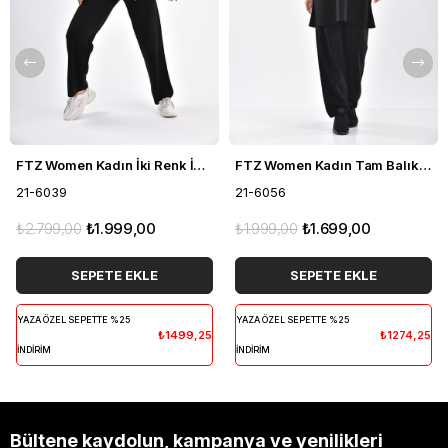
FTZ Women Kadın İki Renk İkili Takım Siyah 21-6039
FTZ Women Kadın Tam Balıkçı İkili Takım Siyah 21-6056
21-6039
21-6056
₺2.799,00
₺1.999,00
₺1.999,00
₺1.699,00
SEPETE EKLE
SEPETE EKLE
YAZA ÖZEL SEPETTE %25
YAZA ÖZEL SEPETTE %25
₺1499,25
₺1274,25
İNDİRİM
İNDİRİM
Bültene kaydolun, kampanya ve yenilikleri