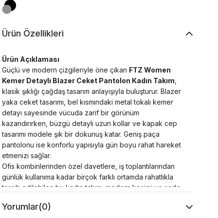
Ürün Özellikleri
Ürün Açıklaması
Güçlü ve modern çizgileriyle öne çıkan
FTZ Women
Kemer Detaylı Blazer Ceket Pantolon Kadın Takım
,
klasik şıklığı çağdaş tasarım anlayışıyla buluşturur. Blazer
yaka ceket tasarımı, bel kısmındaki metal tokalı kemer
detayı sayesinde vücuda zarif bir görünüm
kazandırırken, büzgü detaylı uzun kollar ve kapak cep
tasarımı modele şık bir dokunuş katar. Geniş paça
pantolonu ise konforlu yapısıyla gün boyu rahat hareket
etmenizi sağlar.
Ofis kombinlerinden özel davetlere, iş toplantılarından
günlük kullanıma kadar birçok farklı ortamda rahatlıkla
tercih edilebilen bu kadın takım, modern kesimi ve sade
tasarımı sayesinde topuklu ayakkabı, loafer veya
Yorumlar
(0)
sneaker ile kolayca kombinlenebilir. Hem şık hem de