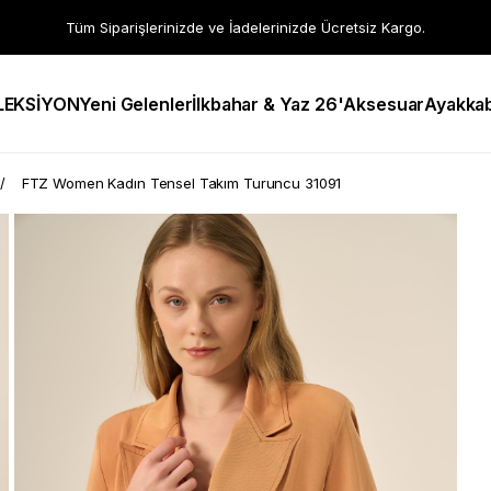
Tüm Siparişlerinizde ve İadelerinizde Ücretsiz Kargo.
LEKSİYON
Yeni Gelenler
İlkbahar & Yaz 26'
Aksesuar
Ayakkab
FTZ Women Kadın Tensel Takım Turuncu 31091