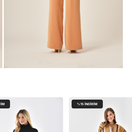
RIM
%15
İNDIRIM