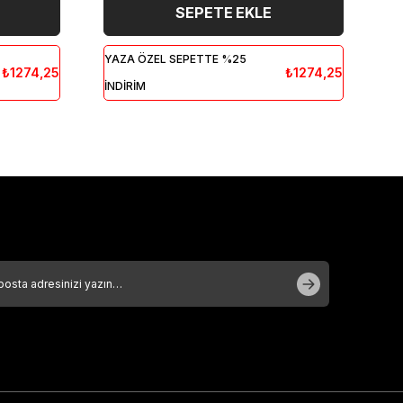
SEPETE EKLE
YAZA ÖZEL SEPETTE %25
YA
₺1274,25
₺1274,25
İNDİRİM
İN