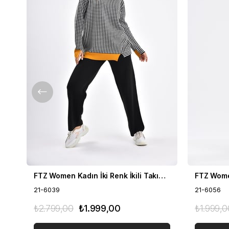
FTZ Women Kadın İki Renk İkili Takım Siyah 21-6039
21-6039
21-6056
₺2.799,00
₺1.999,00
₺1.999,0