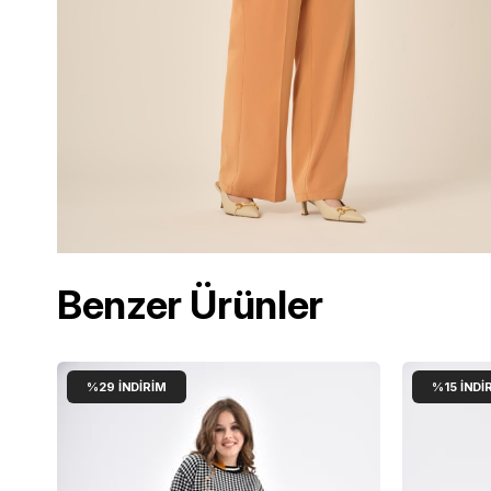
Benzer Ürünler
%29
İNDIRIM
%15
İNDI