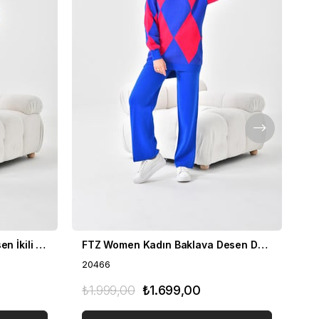
FTZ Women Kadın Zebra Desen İkili Takım Bisküvi 20503
FTZ Women Kadın Baklava Desen Detaylı İkili Takım Saks Mavi 20466
20466
20
₺1.999,00
₺1.699,00
₺1