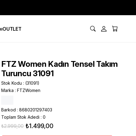
ı
OUTLET
FTZ Women Kadın Tensel Takım
Turuncu 31091
Stok Kodu
(31091)
Marka
:
FTZWomen
Barkod
:
8680201297403
Toplam Stok Adedi
:
0
₺1.499,00
₺2.999,00