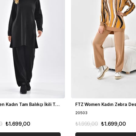
FTZ Women Kadın Tam Balıkçı İkili Takım Siyah 21-6056
20503
0
₺1.699,00
₺1.999,00
₺1.699,00