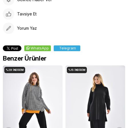
Çamaşır Suyu Kullanmayınız
Tavsiye Et
Yorum Yaz
WhatsApp
Telegram
Benzer Ürünler
%29
İNDIRIM
%15
İNDIRIM