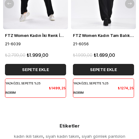
FTZ Women Kadın İki Renk İkili Takım Siyah 21-6039
FTZ Women Kadın Tam Balıkçı İkili Takım Siyah 21-6056
21-6039
21-6056
₺2.799,00
₺1.999,00
₺1.999,00
₺1.699,00
SEPETE EKLE
SEPETE EKLE
YAZA ÖZEL SEPETTE %25
YAZA ÖZEL SEPETTE %25
₺1499,25
₺1274,25
İNDİRİM
İNDİRİM
Etiketler
kadın ikili takım
siyah kadın takım
siyah gömlek pantolon
,
,