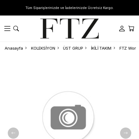
Tüm Siparişlerinizde ve İadelerinizde Ücretsiz Kargo.
Anasayfa
KOLEKSİYON
ÜST GRUP
İKİLİ TAKIM
FTZ Women