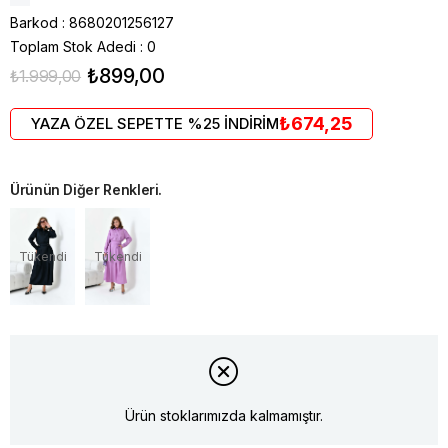
Barkod
:
8680201256127
Toplam Stok Adedi
:
0
₺899,00
₺1.999,00
₺674,25
YAZA ÖZEL SEPETTE %25 İNDİRİM
Ürünün Diğer Renkleri.
Tükendi
Tükendi
Ürün stoklarımızda kalmamıştır.