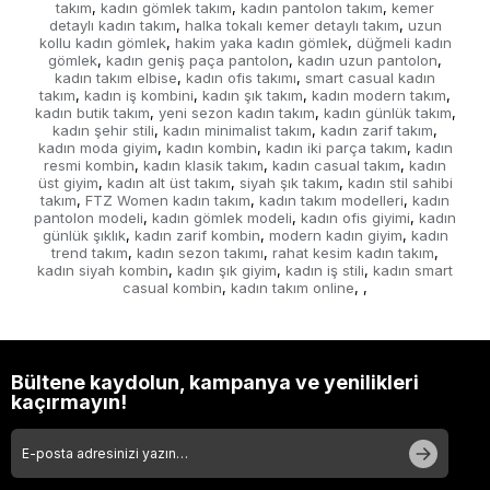
takım
kadın gömlek takım
kadın pantolon takım
kemer
,
,
,
detaylı kadın takım
halka tokalı kemer detaylı takım
uzun
,
,
kollu kadın gömlek
hakim yaka kadın gömlek
düğmeli kadın
,
,
gömlek
kadın geniş paça pantolon
kadın uzun pantolon
,
,
,
kadın takım elbise
kadın ofis takımı
smart casual kadın
,
,
takım
kadın iş kombini
kadın şık takım
kadın modern takım
,
,
,
,
kadın butik takım
yeni sezon kadın takım
kadın günlük takım
,
,
,
kadın şehir stili
kadın minimalist takım
kadın zarif takım
,
,
,
kadın moda giyim
kadın kombin
kadın iki parça takım
kadın
,
,
,
resmi kombin
kadın klasik takım
kadın casual takım
kadın
,
,
,
üst giyim
kadın alt üst takım
siyah şık takım
kadın stil sahibi
,
,
,
takım
FTZ Women kadın takım
kadın takım modelleri
kadın
,
,
,
pantolon modeli
kadın gömlek modeli
kadın ofis giyimi
kadın
,
,
,
günlük şıklık
kadın zarif kombin
modern kadın giyim
kadın
,
,
,
trend takım
kadın sezon takımı
rahat kesim kadın takım
,
,
,
kadın siyah kombin
kadın şık giyim
kadın iş stili
kadın smart
,
,
,
casual kombin
kadın takım online
,
,
,
Bültene kaydolun, kampanya ve yenilikleri
kaçırmayın!