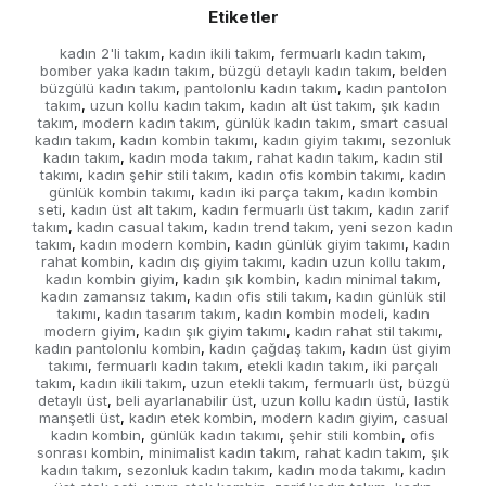
Etiketler
kadın 2'li takım
kadın ikili takım
fermuarlı kadın takım
,
,
,
bomber yaka kadın takım
büzgü detaylı kadın takım
belden
,
,
büzgülü kadın takım
pantolonlu kadın takım
kadın pantolon
,
,
takım
uzun kollu kadın takım
kadın alt üst takım
şık kadın
,
,
,
takım
modern kadın takım
günlük kadın takım
smart casual
,
,
,
kadın takım
kadın kombin takımı
kadın giyim takımı
sezonluk
,
,
,
kadın takım
kadın moda takım
rahat kadın takım
kadın stil
,
,
,
takımı
kadın şehir stili takım
kadın ofis kombin takımı
kadın
,
,
,
günlük kombin takımı
kadın iki parça takım
kadın kombin
,
,
seti
kadın üst alt takım
kadın fermuarlı üst takım
kadın zarif
,
,
,
takım
kadın casual takım
kadın trend takım
yeni sezon kadın
,
,
,
takım
kadın modern kombin
kadın günlük giyim takımı
kadın
,
,
,
rahat kombin
kadın dış giyim takımı
kadın uzun kollu takım
,
,
,
kadın kombin giyim
kadın şık kombin
kadın minimal takım
,
,
,
kadın zamansız takım
kadın ofis stili takım
kadın günlük stil
,
,
takımı
kadın tasarım takım
kadın kombin modeli
kadın
,
,
,
modern giyim
kadın şık giyim takımı
kadın rahat stil takımı
,
,
,
kadın pantolonlu kombin
kadın çağdaş takım
kadın üst giyim
,
,
takımı
fermuarlı kadın takım
etekli kadın takım
iki parçalı
,
,
,
takım
kadın ikili takım
uzun etekli takım
fermuarlı üst
büzgü
,
,
,
,
detaylı üst
beli ayarlanabilir üst
uzun kollu kadın üstü
lastik
,
,
,
manşetli üst
kadın etek kombin
modern kadın giyim
casual
,
,
,
kadın kombin
günlük kadın takımı
şehir stili kombin
ofis
,
,
,
sonrası kombin
minimalist kadın takım
rahat kadın takım
şık
,
,
,
kadın takım
sezonluk kadın takım
kadın moda takımı
kadın
,
,
,