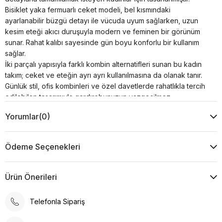
Bisiklet yaka fermuarlı ceket modeli, bel kısmındaki
ayarlanabilir büzgü detayı ile vücuda uyum sağlarken, uzun
kesim eteği akıcı duruşuyla modern ve feminen bir görünüm
sunar. Rahat kalıbı sayesinde gün boyu konforlu bir kullanım
sağlar.
İki parçalı yapısıyla farklı kombin alternatifleri sunan bu kadın
takım; ceket ve eteğin ayrı ayrı kullanılmasına da olanak tanır.
Günlük stil, ofis kombinleri ve özel davetlerde rahatlıkla tercih
edilebilen tasarımıyla gardırobunuzun vazgeçilmez
parçalarından biri olmaya adaydır.
Yorumlar
(0)
Ürün Özellikleri
Kumaş : %30 Viskon %20 Pamuk %50 Akrilik
Kol : 47 cm
Ödeme Seçenekleri
Yaka Tipi : Yuvarlak
Desen : Düz
Kalıp : Standart
Ürün Önerileri
Model Ölçüsü
Beden: 36 Boy: 1.73 cm Göğüs: 85 cm Bel: 63 cm Kalça:
Telefonla Sipariş
95 cm