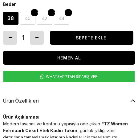
Beden
38
40
42
44
WHATSAPPTAN SİPARİŞ VER
Ürün Özellikleri
Ürün Açıklaması
Modern tasarımı ve konforlu yapısıyla öne çıkan
FTZ Women
Fermuarlı Ceket Etek Kadın Takım
, günlük şıklığı zarif
detaylarla tamamlamak isteyen kadınlar için tasarlanmıştır.