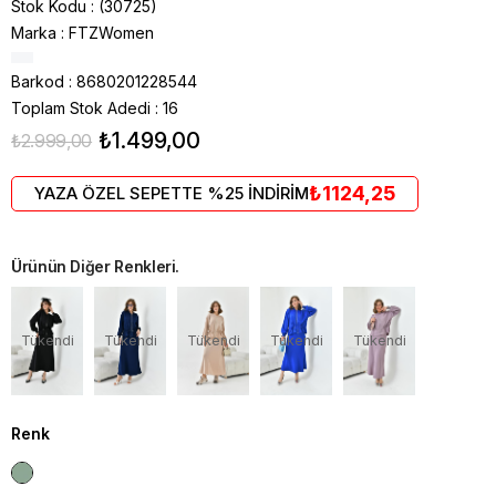
Stok Kodu
(30725)
Marka
:
FTZWomen
Barkod
:
8680201228544
Toplam Stok Adedi
:
16
₺1.499,00
₺2.999,00
₺1124,25
YAZA ÖZEL SEPETTE %25 İNDİRİM
Ürünün Diğer Renkleri.
Tükendi
Tükendi
Tükendi
Tükendi
Tükendi
Renk