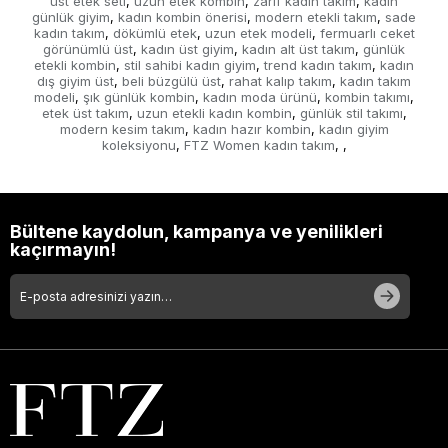
üst etek seti
uzun etek kombin
zarif kadın takım
kadın
,
,
,
günlük giyim
kadın kombin önerisi
modern etekli takım
sade
,
,
,
kadın takım
dökümlü etek
uzun etek modeli
fermuarlı ceket
,
,
,
görünümlü üst
kadın üst giyim
kadın alt üst takım
günlük
,
,
,
etekli kombin
stil sahibi kadın giyim
trend kadın takım
kadın
,
,
,
dış giyim üst
beli büzgülü üst
rahat kalıp takım
kadın takım
,
,
,
modeli
şık günlük kombin
kadın moda ürünü
kombin takımı
,
,
,
,
etek üst takım
uzun etekli kadın kombin
günlük stil takımı
,
,
,
modern kesim takım
kadın hazır kombin
kadın giyim
,
,
koleksiyonu
FTZ Women kadın takım
,
,
,
Bültene kaydolun, kampanya ve yenilikleri
kaçırmayın!