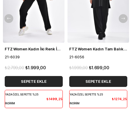
FTZ Women Kadın İki Renk İkili Takım Siyah 21-6039
FTZ Women Kadın Tam Balıkçı İkili Takım Siyah 21-6056
21-6039
21-6056
₺2.799,00
₺1.999,00
₺1.999,00
₺1.699,00
SEPETE EKLE
SEPETE EKLE
YAZA ÖZEL SEPETTE %25
YAZA ÖZEL SEPETTE %25
₺1499,25
₺1274,25
İNDİRİM
İNDİRİM