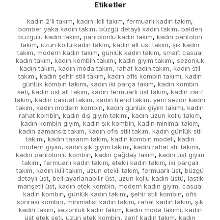
Etiketler
kadın 2'li takım
kadın ikili takım
fermuarlı kadın takım
,
,
,
bomber yaka kadın takım
büzgü detaylı kadın takım
belden
,
,
büzgülü kadın takım
pantolonlu kadın takım
kadın pantolon
,
,
takım
uzun kollu kadın takım
kadın alt üst takım
şık kadın
,
,
,
takım
modern kadın takım
günlük kadın takım
smart casual
,
,
,
kadın takım
kadın kombin takımı
kadın giyim takımı
sezonluk
,
,
,
kadın takım
kadın moda takım
rahat kadın takım
kadın stil
,
,
,
takımı
kadın şehir stili takım
kadın ofis kombin takımı
kadın
,
,
,
günlük kombin takımı
kadın iki parça takım
kadın kombin
,
,
seti
kadın üst alt takım
kadın fermuarlı üst takım
kadın zarif
,
,
,
takım
kadın casual takım
kadın trend takım
yeni sezon kadın
,
,
,
takım
kadın modern kombin
kadın günlük giyim takımı
kadın
,
,
,
rahat kombin
kadın dış giyim takımı
kadın uzun kollu takım
,
,
,
kadın kombin giyim
kadın şık kombin
kadın minimal takım
,
,
,
kadın zamansız takım
kadın ofis stili takım
kadın günlük stil
,
,
takımı
kadın tasarım takım
kadın kombin modeli
kadın
,
,
,
modern giyim
kadın şık giyim takımı
kadın rahat stil takımı
,
,
,
kadın pantolonlu kombin
kadın çağdaş takım
kadın üst giyim
,
,
takımı
fermuarlı kadın takım
etekli kadın takım
iki parçalı
,
,
,
takım
kadın ikili takım
uzun etekli takım
fermuarlı üst
büzgü
,
,
,
,
detaylı üst
beli ayarlanabilir üst
uzun kollu kadın üstü
lastik
,
,
,
manşetli üst
kadın etek kombin
modern kadın giyim
casual
,
,
,
kadın kombin
günlük kadın takımı
şehir stili kombin
ofis
,
,
,
sonrası kombin
minimalist kadın takım
rahat kadın takım
şık
,
,
,
kadın takım
sezonluk kadın takım
kadın moda takımı
kadın
,
,
,
üst etek seti
uzun etek kombin
zarif kadın takım
kadın
,
,
,