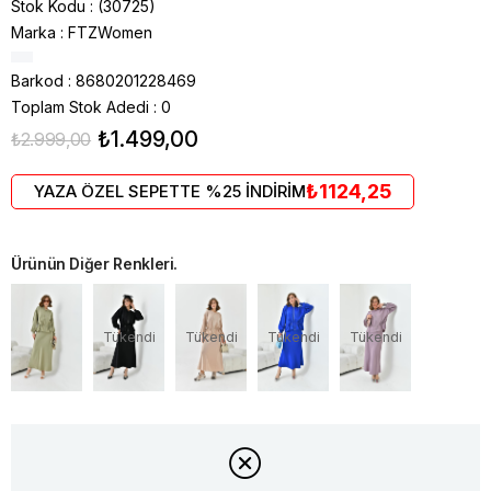
Stok Kodu
(30725)
Marka
:
FTZWomen
Barkod
:
8680201228469
Toplam Stok Adedi
:
0
₺1.499,00
₺2.999,00
₺1124,25
YAZA ÖZEL SEPETTE %25 İNDİRİM
Ürünün Diğer Renkleri.
Tükendi
Tükendi
Tükendi
Tükendi