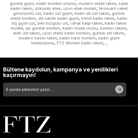
günlük giyim
kadın kombin önerisi
modern etekli takım
sade
,
,
,
kadın takım
dökümlü etek
uzun etek modeli
fermuarlı ceket
,
,
,
görünümlü üst
kadın üst giyim
kadın alt üst takım
günlük
,
,
,
etekli kombin
stil sahibi kadın giyim
trend kadın takım
kadın
,
,
,
dış giyim üst
beli büzgülü üst
rahat kalıp takım
kadın takım
,
,
,
modeli
şık günlük kombin
kadın moda ürünü
kombin takımı
,
,
,
,
etek üst takım
uzun etekli kadın kombin
günlük stil takımı
,
,
,
modern kesim takım
kadın hazır kombin
kadın giyim
,
,
koleksiyonu
FTZ Women kadın takım
,
,
,
Bültene kaydolun, kampanya ve yenilikleri
kaçırmayın!