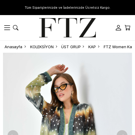
Tüm Siparişlerinizde ve İadelerinizde Ücretsiz Kargo.
Anasayfa
KOLEKSİYON
ÜST GRUP
KAP
FTZ Women Kadın