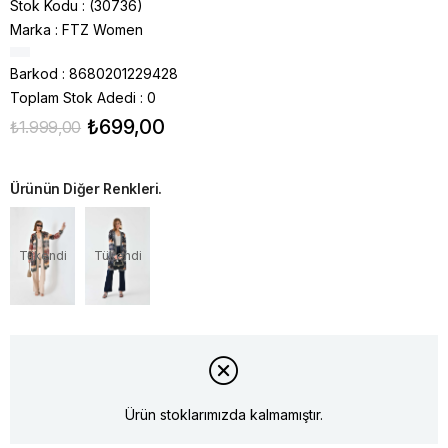
Stok Kodu
(30736)
Marka
:
FTZ Women
Barkod
:
8680201229428
Toplam Stok Adedi
:
0
₺699,00
₺1.999,00
Ürünün Diğer Renkleri.
Tükendi
Tükendi
Ürün stoklarımızda kalmamıştır.