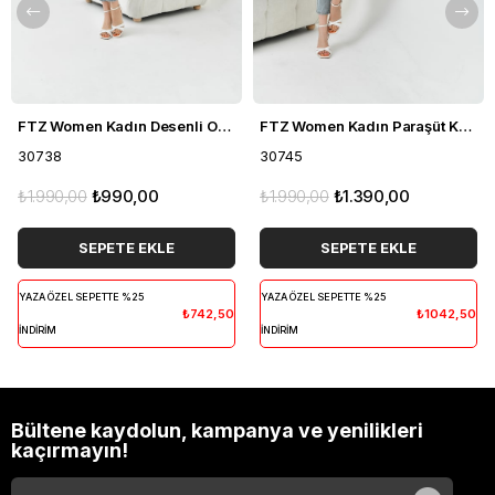
FTZ Women Kadın Desenli Organze Kap Siyah 30738
FTZ Women Kadın Paraşüt Kap Gri 30745
30738
30745
₺1.990,00
₺990,00
₺1.990,00
₺1.390,00
SEPETE EKLE
SEPETE EKLE
YAZA ÖZEL SEPETTE %25
YAZA ÖZEL SEPETTE %25
₺742,50
₺1042,50
İNDİRİM
İNDİRİM
Bültene kaydolun, kampanya ve yenilikleri
kaçırmayın!