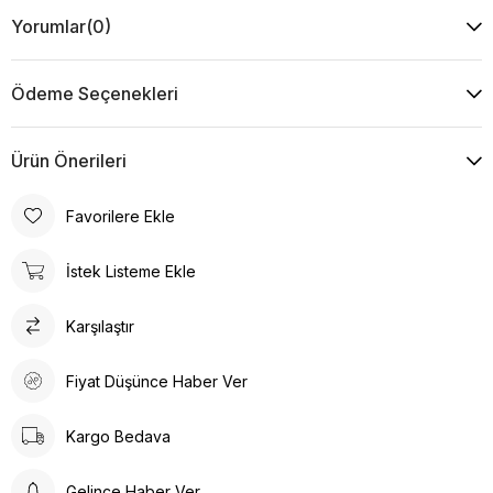
Yorumlar
(0)
Yıkama Talimatı :
Makine ile Soğuk Yıkama Yapınız (30C veya 65F ile 85F)
Kurutma Makinesinde Kurutulamaz
Ödeme Seçenekleri
Kuru Temizleme , Trikloretilen Ayırıçısıyla Az Çözücü
Kullanınız
Düşük Isıda Ütüleme Yapınız
Ürün Önerileri
Çamaşır Suyu Kullanmayınız
Favorilere Ekle
İstek Listeme Ekle
Karşılaştır
Fiyat Düşünce Haber Ver
Kargo Bedava
Gelince Haber Ver