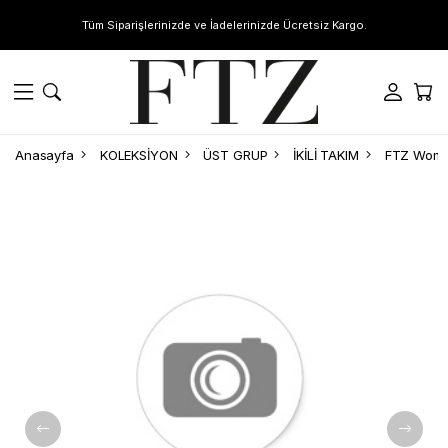
Tüm Siparişlerinizde ve İadelerinizde Ücretsiz Kargo.
Anasayfa
KOLEKSİYON
ÜST GRUP
İKİLİ TAKIM
FTZ Women