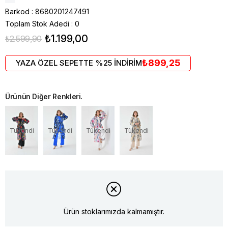
Barkod
:
8680201247491
Toplam Stok Adedi
:
0
₺1.199,00
₺2.599,90
₺899,25
YAZA ÖZEL SEPETTE %25 İNDİRİM
Ürünün Diğer Renkleri.
Tükendi
Tükendi
Tükendi
Tükendi
Ürün stoklarımızda kalmamıştır.