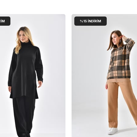
RIM
%15
İNDIRIM