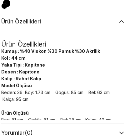
Ürün Özellikleri
Ürün Özellikleri
Kumaş : %40 Viskon %30 Pamuk %30 Akrilik
Kol : 44 cm
Yaka Tipi : Kapitone
Desen : Kapitone
Kalıp : Rahat Kalıp
Model Ölçüsü
Beden: 36 Boy: 1.73 cm Göğüs: 85 cm Bel: 63 cm
Kalça: 95 cm
Ürün Ölçüsü
Boy: 81 cm Göğüs: 61 cm Bel: 38 cm Kalça: 49 cm
Yorumlar
(0)
Yıkama Talimatı :