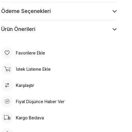
Makine ile Soğuk Yıkama Yapınız (30C veya 65F
ile 85F)
Ödeme Seçenekleri
Kurutma Makinesinde Kurutulamaz
Kuru Temizleme , Trikloretilen Ayırıçısıyla Az
Ürün Önerileri
Çözücü Kullanınız
Düşük Isıda Ütüleme Yapınız
Çamaşır Suyu Kullanmayınız
Favorilere Ekle
İstek Listeme Ekle
Karşılaştır
Fiyat Düşünce Haber Ver
Kargo Bedava