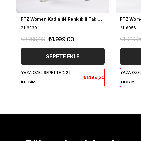
FTZ Women Kadın İki Renk İkili Takım Siyah 21-6039
21-6039
21-6056
₺2.799,00
₺1.999,00
₺1.999,0
SEPETE EKLE
YAZA ÖZEL SEPETTE %25
YAZA ÖZE
₺1499,25
İNDİRİM
İNDİRİM