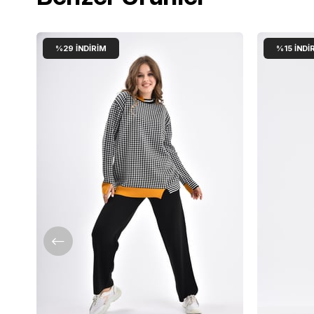
%29
İNDIRIM
%15
İNDI