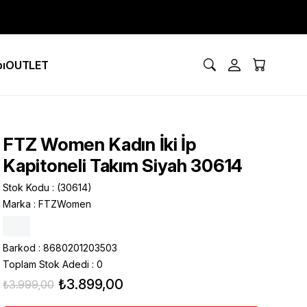
ı
OUTLET
FTZ Women Kadın İki İp
Kapitoneli Takım Siyah 30614
Stok Kodu
(30614)
Marka
:
FTZWomen
Barkod
:
8680201203503
Toplam Stok Adedi
:
0
₺3.899,00
₺3.999,00