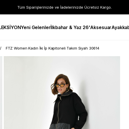
Tüm Siparişlerinizde ve İadelerinizde Ücretsiz Kargo.
LEKSİYON
Yeni Gelenler
İlkbahar & Yaz 26'
Aksesuar
Ayakkab
FTZ Women Kadın İki İp Kapitoneli Takım Siyah 30614