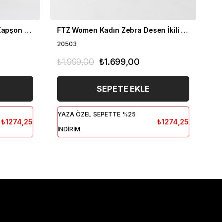
FTZ Women Kadın Fermuar Kapşon Detay İkili Takım Bisküvi 21-6038
FTZ Women Kadın Zebra Desen İkili Takım Bisküvi 20503
20503
20
₺1.999,00
₺1.699,00
₺1
SEPETE EKLE
YAZA ÖZEL SEPETTE %25
YA
₺1274,25
₺1274,25
İNDİRİM
İN