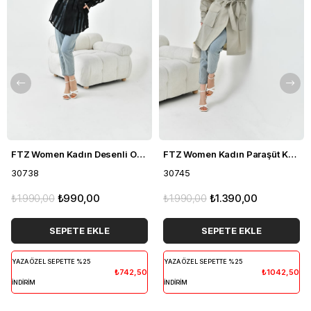
FTZ Women Kadın Desenli Organze Kap Siyah 30738
FTZ Women Kadın Paraşüt Kap Gri 30745
30738
30745
₺1.990,00
₺990,00
₺1.990,00
₺1.390,00
SEPETE EKLE
SEPETE EKLE
YAZA ÖZEL SEPETTE %25
YAZA ÖZEL SEPETTE %25
₺742,50
₺1042,50
İNDİRİM
İNDİRİM