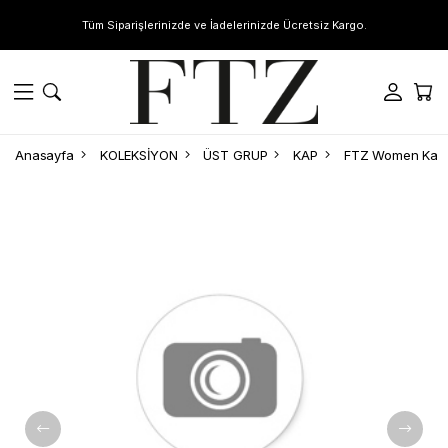
Tüm Siparişlerinizde ve İadelerinizde Ücretsiz Kargo.
Anasayfa
KOLEKSİYON
ÜST GRUP
KAP
FTZ Women Kadın