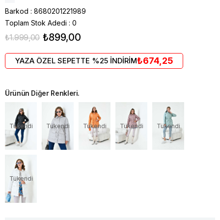
Barkod
:
8680201221989
Toplam Stok Adedi
:
0
₺899,00
₺1.999,00
₺674,25
YAZA ÖZEL SEPETTE %25 İNDİRİM
Ürünün Diğer Renkleri.
Tükendi
Tükendi
Tükendi
Tükendi
Tükendi
Tükendi