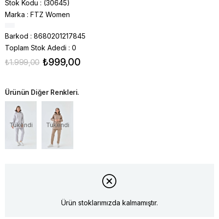
Stok Kodu
(30645)
Marka
:
FTZ Women
Barkod
:
8680201217845
Toplam Stok Adedi
:
0
₺999,00
₺1.999,00
Ürünün Diğer Renkleri.
Tükendi
Tükendi
Ürün stoklarımızda kalmamıştır.