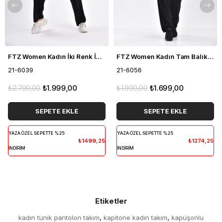
FTZ Women Kadın İki Renk İkili Takım Siyah 21-6039
FTZ Women Kadın Tam Balıkçı İkili Takım Siyah 21-6056
21-6039
21-6056
₺2.799,00
₺1.999,00
₺1.999,00
₺1.699,00
SEPETE EKLE
SEPETE EKLE
YAZA ÖZEL SEPETTE %25
YAZA ÖZEL SEPETTE %25
₺1499,25
₺1274,25
İNDİRİM
İNDİRİM
Etiketler
kadın tunik pantolon takım
kapitone kadın takım
kapüşonlu
,
,