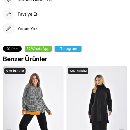
Düşük ısıda tersinden ütüleyiniz.
Tavsiye Et
Yorum Yaz
WhatsApp
Telegram
Benzer Ürünler
%29
İNDIRIM
%15
İNDIRIM