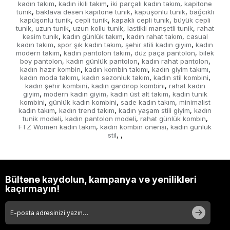
kadın takım
kadın ikili takım
iki parçalı kadın takım
kapitone
,
,
,
tunik
baklava desen kapitone tunik
kapüşonlu tunik
bağcıklı
,
,
,
kapüşonlu tunik
cepli tunik
kapaklı cepli tunik
büyük cepli
,
,
,
tunik
uzun tunik
uzun kollu tunik
lastikli manşetli tunik
rahat
,
,
,
,
kesim tunik
kadın günlük takım
kadın rahat takım
casual
,
,
,
kadın takım
spor şık kadın takım
şehir stili kadın giyim
kadın
,
,
,
modern takım
kadın pantolon takım
düz paça pantolon
bilek
,
,
,
boy pantolon
kadın günlük pantolon
kadın rahat pantolon
,
,
,
kadın hazır kombin
kadın kombin takımı
kadın giyim takımı
,
,
,
kadın moda takımı
kadın sezonluk takım
kadın stil kombini
,
,
,
kadın şehir kombini
kadın gardırop kombini
rahat kadın
,
,
giyim
modern kadın giyim
kadın üst alt takım
kadın tunik
,
,
,
kombini
günlük kadın kombini
sade kadın takım
minimalist
,
,
,
kadın takım
kadın trend takım
kadın yaşam stili giyim
kadın
,
,
,
tunik modeli
kadın pantolon modeli
rahat günlük kombin
,
,
,
FTZ Women kadın takım
kadın kombin önerisi
kadın günlük
,
,
stil
,
,
Bültene kaydolun, kampanya ve yenilikleri
kaçırmayın!