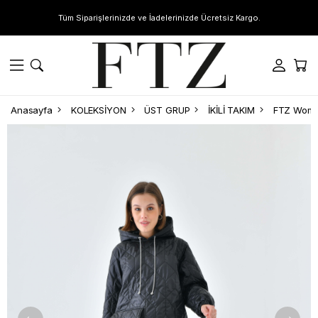
Tüm Siparişlerinizde ve İadelerinizde Ücretsiz Kargo.
Anasayfa
KOLEKSİYON
ÜST GRUP
İKİLİ TAKIM
FTZ Women