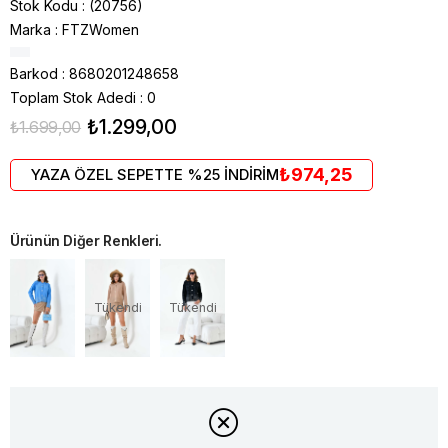
Stok Kodu
(20756)
Marka
:
FTZWomen
Barkod
:
8680201248658
Toplam Stok Adedi
:
0
₺1.299,00
₺1.699,00
₺974,25
YAZA ÖZEL SEPETTE %25 İNDİRİM
Ürünün Diğer Renkleri.
Tükendi
Tükendi