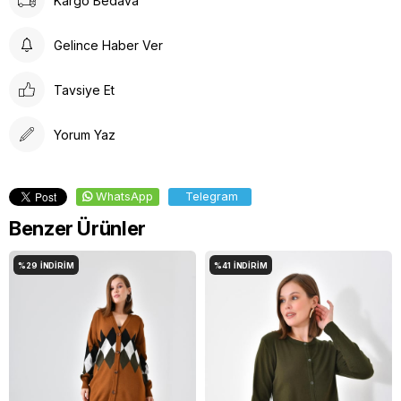
Kargo Bedava
Gelince Haber Ver
Tavsiye Et
Yorum Yaz
WhatsApp
Telegram
Benzer Ürünler
%29
İNDIRIM
%41
İNDIRIM