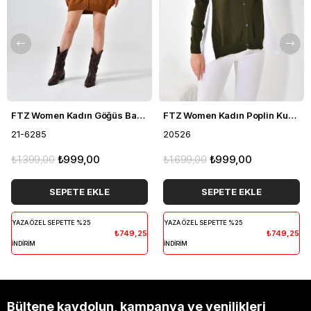
FTZ Women Kadın Göğüs Baklava Desen Hırka Taba 21-6285
FTZ Women Kadın Poplin Kumaş Detaylı Hırka Haki 20526
21-6285
20526
₺1.399,00
₺999,00
₺1.699,00
₺999,00
SEPETE EKLE
SEPETE EKLE
YAZA ÖZEL SEPETTE %25
YAZA ÖZEL SEPETTE %25
₺749,25
₺749,25
İNDİRİM
İNDİRİM
Bültene kaydolun, kampanya ve yenilikleri