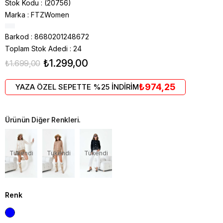
Stok Kodu
(20756)
Marka
:
FTZWomen
Barkod
:
8680201248672
Toplam Stok Adedi
:
24
₺1.299,00
₺1.699,00
₺974,25
YAZA ÖZEL SEPETTE %25 İNDİRİM
Ürünün Diğer Renkleri.
Tükendi
Tükendi
Tükendi
Renk