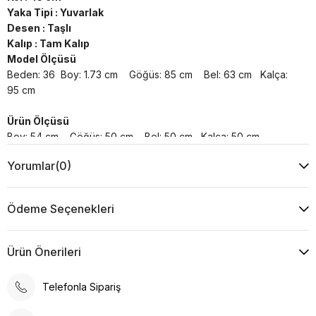
Yaka Tipi : Yuvarlak
Desen : Taşlı
Kalıp : Tam Kalıp
Model Ölçüsü
Beden: 36 Boy: 1.73 cm Göğüs: 85 cm Bel: 63 cm Kalça:
95 cm
Ürün Ölçüsü
Boy: 54 cm Göğüs: 50 cm Bel: 50 cm Kalça: 50 cm
Yorumlar
(0)
Yıkama Talimatı :
Makine ile Soğuk Yıkama Yapınız (30C veya 65F ile 85F)
Kurutma Makinesinde Kurutulamaz
Ödeme Seçenekleri
Kuru Temizleme , Trikloretilen Ayırıçısıyla Az Çözücü
Kullanınız
Düşük Isıda Ütüleme Yapınız
Ürün Önerileri
Çamaşır Suyu Kullanmayınız
Telefonla Sipariş