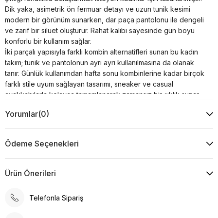
Dik yaka, asimetrik ön fermuar detayı ve uzun tunik kesimi
modern bir görünüm sunarken, dar paça pantolonu ile dengeli
ve zarif bir siluet oluşturur. Rahat kalıbı sayesinde gün boyu
konforlu bir kullanım sağlar.
İki parçalı yapısıyla farklı kombin alternatifleri sunan bu kadın
takım; tunik ve pantolonun ayrı ayrı kullanılmasına da olanak
tanır. Günlük kullanımdan hafta sonu kombinlerine kadar birçok
farklı stile uyum sağlayan tasarımı, sneaker ve casual
ayakkabılarla kolayca tamamlanarak zamansız bir şıklık sunar.
Ürün Özellikleri
Yorumlar
(0)
Kumaş : %30 Viskon %20 Pamuk %50 Akrilik
Kol : 47 cm
Yaka Tipi : Dik Yaka
Ödeme Seçenekleri
Desen : Düz
Kalıp : Rahat Kalıp
Model Ölçüsü
Ürün Önerileri
Beden: 36 Boy: 1.73 cm Göğüs: 85 cm Bel: 63 cm Kalça:
95 cm
Telefonla Sipariş
Ürün Ölçüsü