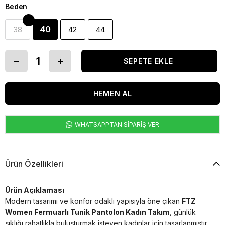
Beden
40
38
42
44
WHATSAPPTAN SİPARİŞ VER
Ürün Özellikleri
Ürün Açıklaması
Modern tasarımı ve konfor odaklı yapısıyla öne çıkan
FTZ
Women Fermuarlı Tunik Pantolon Kadın Takım
, günlük
şıklığı rahatlıkla buluşturmak isteyen kadınlar için tasarlanmıştır.