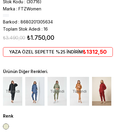
Stok Kodu
(30716)
Marka
:
FTZWomen
Barkod
:
8680201305634
Toplam Stok Adedi
:
16
₺1.750,00
₺3.490,00
₺1312,50
YAZA ÖZEL SEPETTE %25 İNDİRİM
Ürünün Diğer Renkleri.
Tükendi
Tükendi
Tükendi
Renk