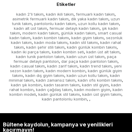
Etiketler
kadın 2'li takım
kadın ikili takım
fermuarlı kadın takım
,
,
,
asimetrik fermuarlı kadın takım
dik yaka kadın takım
uzun
,
,
tunik takım
pantolonlu kadın takım
uzun kollu kadın takım
,
,
,
kadın alt üst takım
fermuar detaylı kadın takım
şık kadın
,
,
takım
modern kadın takım
günlük kadın takım
smart casual
,
,
,
kadın takım
kadın kombin takımı
kadın giyim takımı
sezonluk
,
,
,
kadın takım
kadın moda takımı
kadın stil takımı
kadın rahat
,
,
,
takım
kadın şehir stili takım
kadın günlük kombin takımı
,
,
,
kadın iki parça takım
kadın kombin seti
kadın üst alt takım
,
,
,
kadın tunik pantolon takım
kadın uzun üst takım
paça
,
,
fermuar detaylı pantolon
dar paça kadın pantolon takım
,
,
kadın casual takım
kadın zarif takım
kadın trend takım
yeni
,
,
,
sezon kadın takım
kadın modern kombin
kadın günlük giyim
,
,
takımı
kadın dış giyim takımı
kadın uzun kollu takım
kadın
,
,
,
minimal takım
kadın zamansız takım
kadın ofis kombin takımı
,
,
,
kadın şık kombin
kadın tasarım takım
kadın stil giyim
kadın
,
,
,
rahat kombin
kadın çağdaş takım
kadın modern giyim
kadın
,
,
,
kombin modeli
kadın günlük stil takımı
kadın üst giyim takımı
,
,
,
kadın pantolonlu kombin
,
,
Bültene kaydolun, kampanya ve yenilikleri
kaçırmayın!