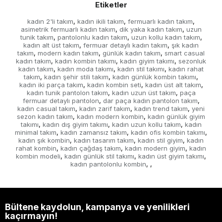
Etiketler
kadın 2'li takım
kadın ikili takım
fermuarlı kadın takım
,
,
,
asimetrik fermuarlı kadın takım
dik yaka kadın takım
uzun
,
,
tunik takım
pantolonlu kadın takım
uzun kollu kadın takım
,
,
,
kadın alt üst takım
fermuar detaylı kadın takım
şık kadın
,
,
takım
modern kadın takım
günlük kadın takım
smart casual
,
,
,
kadın takım
kadın kombin takımı
kadın giyim takımı
sezonluk
,
,
,
kadın takım
kadın moda takımı
kadın stil takımı
kadın rahat
,
,
,
takım
kadın şehir stili takım
kadın günlük kombin takımı
,
,
,
kadın iki parça takım
kadın kombin seti
kadın üst alt takım
,
,
,
kadın tunik pantolon takım
kadın uzun üst takım
paça
,
,
fermuar detaylı pantolon
dar paça kadın pantolon takım
,
,
kadın casual takım
kadın zarif takım
kadın trend takım
yeni
,
,
,
sezon kadın takım
kadın modern kombin
kadın günlük giyim
,
,
takımı
kadın dış giyim takımı
kadın uzun kollu takım
kadın
,
,
,
minimal takım
kadın zamansız takım
kadın ofis kombin takımı
,
,
,
kadın şık kombin
kadın tasarım takım
kadın stil giyim
kadın
,
,
,
rahat kombin
kadın çağdaş takım
kadın modern giyim
kadın
,
,
,
kombin modeli
kadın günlük stil takımı
kadın üst giyim takımı
,
,
,
kadın pantolonlu kombin
,
,
Bültene kaydolun, kampanya ve yenilikleri
kaçırmayın!