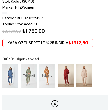
Stok Kodu
(30716)
Marka
:
FTZWomen
Barkod
:
8680201225864
Toplam Stok Adedi
:
0
₺1.750,00
₺3.490,00
₺1312,50
YAZA ÖZEL SEPETTE %25 İNDİRİM
Ürünün Diğer Renkleri.
Tükendi
Tükendi