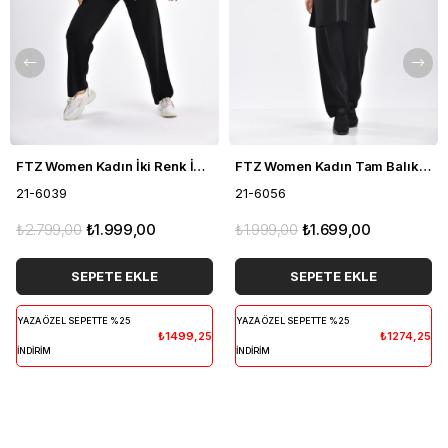
FTZ Women Kadın İki Renk İkili Takım Siyah 21-6039
FTZ Women Kadın Tam Balıkçı İkili Takım Siyah 21-6056
21-6039
21-6056
₺2.799,00
₺1.999,00
₺1.999,00
₺1.699,00
SEPETE EKLE
SEPETE EKLE
YAZA ÖZEL SEPETTE %25
YAZA ÖZEL SEPETTE %25
₺1499,25
₺1274,25
İNDİRİM
İNDİRİM