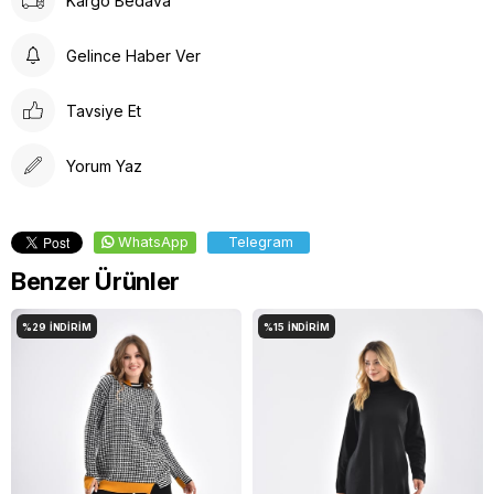
Kargo Bedava
Düşük Isıda Ütüleme Yapınız
Çamaşır Suyu Kullanmayınız
Gelince Haber Ver
Tavsiye Et
Yorum Yaz
WhatsApp
Telegram
Benzer Ürünler
%29
İNDIRIM
%15
İNDIRIM