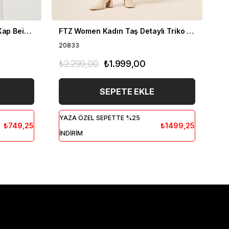
FTZ Women Kadın Organze Kap Beige 31044
FTZ Women Kadın Taş Detaylı Triko Hırka Kiremit 20833
20833
20
₺2.299,00
₺1.999,00
₺2
SEPETE EKLE
YAZA ÖZEL SEPETTE %25
YA
₺749,25
₺1499,25
İNDİRİM
İN