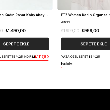
FTZ Women Kadın Rahat Kalıp Abaya Kap Siyah 30864
31044
00
₺1.490,00
₺1.999,00
₺999,00
SEPETE EKLE
SEPETE EKLE
₺1117,50
 SEPETTE %25 İNDİRİM
YAZA ÖZEL SEPETTE %25
İNDİRİM