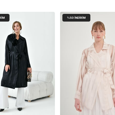
RIM
%50
İNDIRIM