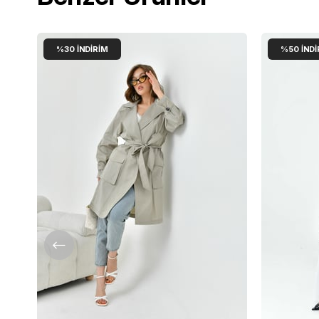
%30
İNDIRIM
%50
İNDI