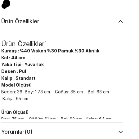
Ürün Özellikleri
Ürün Özellikleri
Kumaş : %40 Viskon %30 Pamuk %30 Akrilik
Kol : 44 cm
Yaka Tipi : Yuvarlak
Desen : Pul
Kalıp : Standart
Model Ölçüsü
Beden: 36 Boy: 1.73 cm Göğüs: 85 cm Bel: 63 cm
Kalça: 95 cm
Ürün Ölçüsü
Boy: 75 cm Göğüs: 61 cm Bel: 62 cm Kalça: 64 cm
Yorumlar
(0)
Yıkama Talimatı :