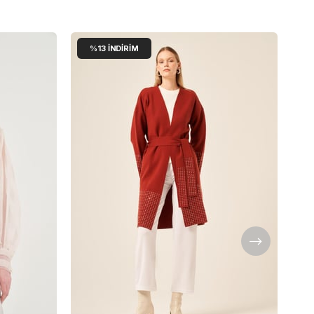
%13
İNDIRIM