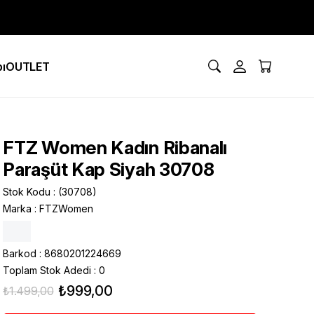
ı
OUTLET
FTZ Women Kadın Ribanalı
Paraşüt Kap Siyah 30708
Stok Kodu
(30708)
Marka
:
FTZWomen
Barkod
:
8680201224669
Toplam Stok Adedi
:
0
₺999,00
₺1.499,00