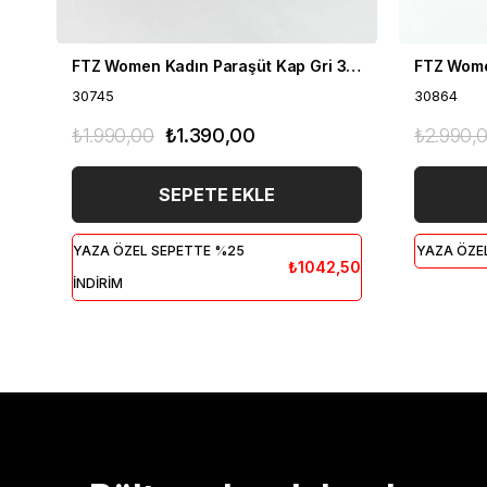
FTZ Women Kadın Paraşüt Kap Gri 30745
30745
30864
₺1.990,00
₺1.390,00
₺2.990,
SEPETE EKLE
YAZA ÖZEL SEPETTE %25
YAZA ÖZEL
₺1042,50
İNDİRİM