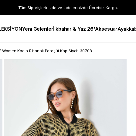
Tüm Siparişlerinizde ve İadelerinizde Ücretsiz Kargo.
LEKSİYON
Yeni Gelenler
İlkbahar & Yaz 26'
Aksesuar
Ayakkab
 Women Kadın Ribanalı Paraşüt Kap Siyah 30708