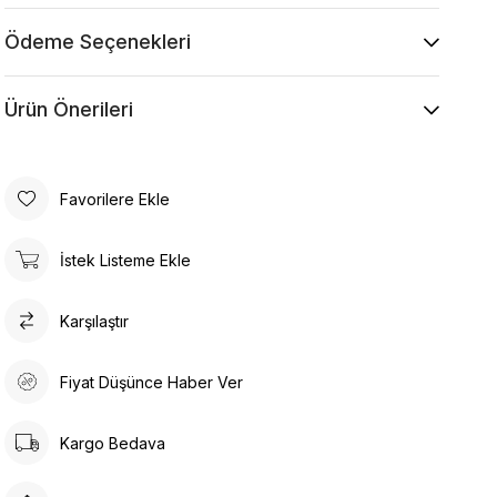
Makine ile Soğuk Yıkama Yapınız (30C veya 65F
ile 85F)
Ödeme Seçenekleri
Kurutma Makinesinde Kurutulamaz
Kuru Temizleme , Trikloretilen Ayırıçısıyla Az
Ürün Önerileri
Çözücü Kullanınız
Düşük Isıda Ütüleme Yapınız
Çamaşır Suyu Kullanmayınız
Favorilere Ekle
İstek Listeme Ekle
Karşılaştır
Fiyat Düşünce Haber Ver
Kargo Bedava