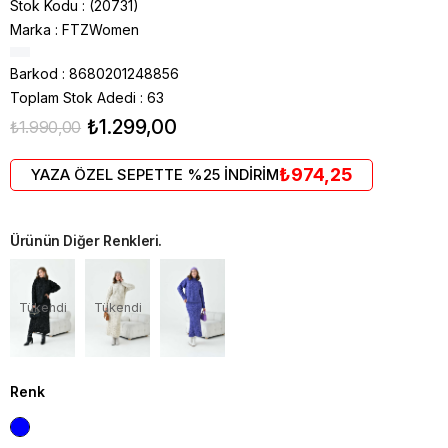
Stok Kodu
(20731)
Marka
:
FTZWomen
Barkod
:
8680201248856
Toplam Stok Adedi
:
63
₺1.299,00
₺1.990,00
₺974,25
YAZA ÖZEL SEPETTE %25 İNDİRİM
Ürünün Diğer Renkleri.
Tükendi
Tükendi
Renk