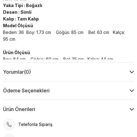
Yaka Tipi : Boğazlı
Desen : Simli
Kalıp : Tam Kalıp
Model Ölçüsü
Beden: 36 Boy: 1.73 cm Göğüs: 85 cm Bel: 63 cm Kalça:
95 cm
Ürün Ölçüsü
Boy: 84 cm Göğüs: 60 cm Bel: 35 cm Kalça: 44 cm
Yorumlar
(0)
Yıkama Talimatı :
Makine ile Soğuk Yıkama Yapınız (30C veya 65F ile 85F)
Kurutma Makinesinde Kurutulamaz
Ödeme Seçenekleri
Kuru Temizleme , Trikloretilen Ayırıçısıyla Az Çözücü
Kullanınız
Düşük Isıda Ütüleme Yapınız
Ürün Önerileri
Çamaşır Suyu Kullanmayınız
Telefonla Sipariş