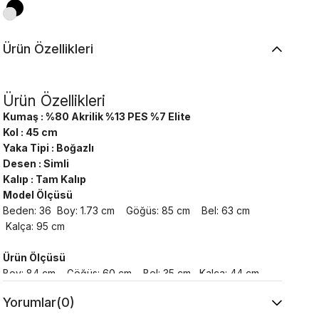
Ürün Özellikleri
Ürün Özellikleri
Kumaş : %80 Akrilik %13 PES %7 Elite
Kol : 45 cm
Yaka Tipi : Boğazlı
Desen : Simli
Kalıp : Tam Kalıp
Model Ölçüsü
Beden: 36 Boy: 1.73 cm Göğüs: 85 cm Bel: 63 cm
Kalça: 95 cm
Ürün Ölçüsü
Boy: 84 cm Göğüs: 60 cm Bel: 35 cm Kalça: 44 cm
Yorumlar
(0)
Yıkama Talimatı :