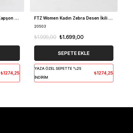
FTZ Women Kadın Fermuar Kapşon Detay İkili Takım Bisküvi 21-6038
FTZ Women Kadın Zebra Desen İkili Takım Bisküvi 20503
20503
20
₺1.999,00
₺1.699,00
₺1
SEPETE EKLE
YAZA ÖZEL SEPETTE %25
YA
₺1274,25
₺1274,25
İNDİRİM
İN