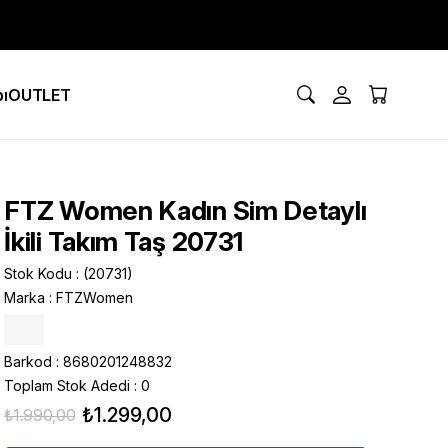
ı
OUTLET
FTZ Women Kadın Sim Detaylı
İkili Takım Taş 20731
Stok Kodu
(20731)
Marka
:
FTZWomen
Barkod
:
8680201248832
Toplam Stok Adedi
:
0
₺1.299,00
₺1.990,00