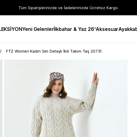
Tüm Siparişlerinizde ve İadelerinizde Ücretsiz Kargo.
LEKSİYON
Yeni Gelenler
İlkbahar & Yaz 26'
Aksesuar
Ayakkab
FTZ Women Kadın Sim Detaylı İkili Takım Taş 20731