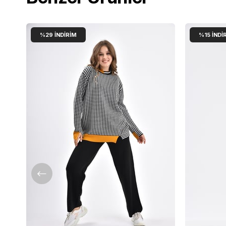
%29
İNDIRIM
%15
İNDI