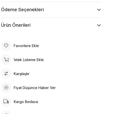
Makine ile Soğuk Yıkama Yapınız (30C veya 65F
ile 85F)
Ödeme Seçenekleri
Kurutma Makinesinde Kurutulamaz
Kuru Temizleme , Trikloretilen Ayırıçısıyla Az
Ürün Önerileri
Çözücü Kullanınız
Düşük Isıda Ütüleme Yapınız
Çamaşır Suyu Kullanmayınız
Favorilere Ekle
İstek Listeme Ekle
Karşılaştır
Fiyat Düşünce Haber Ver
Kargo Bedava