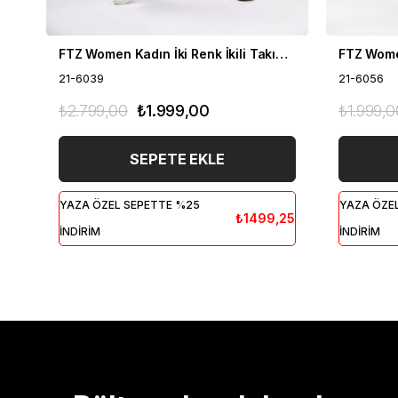
FTZ Women Kadın İki Renk İkili Takım Siyah 21-6039
21-6039
21-6056
₺2.799,00
₺1.999,00
₺1.999,0
SEPETE EKLE
YAZA ÖZEL SEPETTE %25
YAZA ÖZE
₺1499,25
İNDİRİM
İNDİRİM