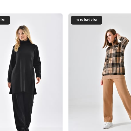
RIM
%15
İNDIRIM