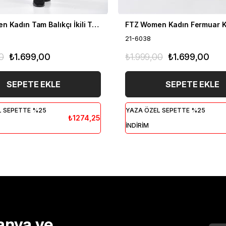
FTZ Women Kadın Tam Balıkçı İkili Takım Siyah 21-6056
21-6038
0
₺1.699,00
₺1.999,00
₺1.699,00
SEPETE EKLE
SEPETE EKLE
L SEPETTE %25
YAZA ÖZEL SEPETTE %25
₺1274,25
İNDİRİM
anya ve