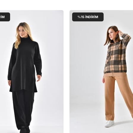
RIM
%15
İNDIRIM