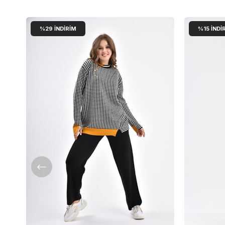
%29
İNDIRIM
%15
İNDI