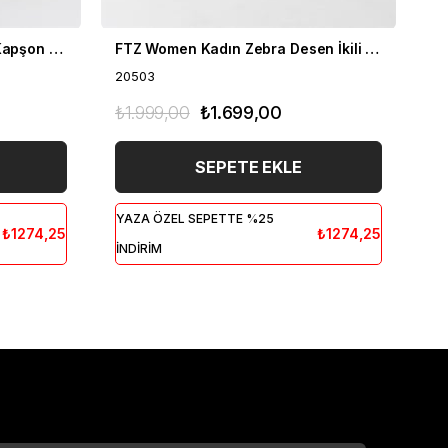
FTZ Women Kadın Fermuar Kapşon Detay İkili Takım Bisküvi 21-6038
FTZ Women Kadın Zebra Desen İkili Takım Bisküvi 20503
20503
20
₺1.999,00
₺1.699,00
₺1
SEPETE EKLE
YAZA ÖZEL SEPETTE %25
YA
₺1274,25
₺1274,25
İNDİRİM
İN