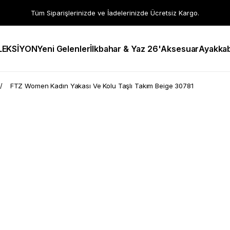
Tüm Siparişlerinizde ve İadelerinizde Ücretsiz Kargo.
LEKSİYON
Yeni Gelenler
İlkbahar & Yaz 26'
Aksesuar
Ayakkab
FTZ Women Kadın Yakası Ve Kolu Taşlı Takım Beige 30781