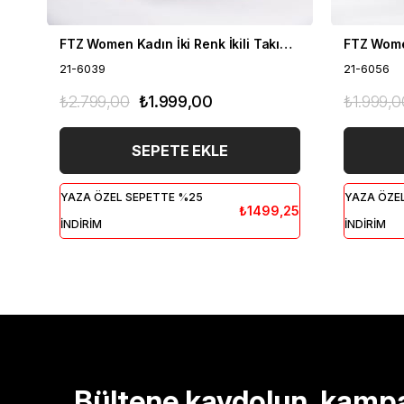
FTZ Women Kadın İki Renk İkili Takım Siyah 21-6039
21-6039
21-6056
₺2.799,00
₺1.999,00
₺1.999,0
SEPETE EKLE
YAZA ÖZEL SEPETTE %25
YAZA ÖZE
₺1499,25
İNDİRİM
İNDİRİM
Bültene kaydolun, kamp