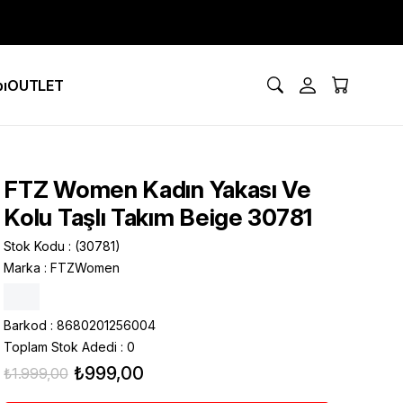
ı
OUTLET
FTZ Women Kadın Yakası Ve
Kolu Taşlı Takım Beige 30781
Stok Kodu
(30781)
Marka
:
FTZWomen
Barkod
:
8680201256004
Toplam Stok Adedi
:
0
₺999,00
₺1.999,00