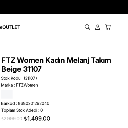
ı
OUTLET
FTZ Women Kadın Melanj Takım
Beige 31107
Stok Kodu
(31107)
Marka
:
FTZWomen
Barkod
:
8680201292040
Toplam Stok Adedi
:
0
₺1.499,00
₺2.999,00