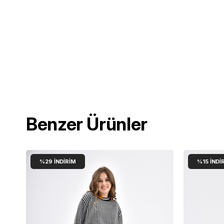
Benzer Ürünler
%29
İNDIRIM
%15
İNDI