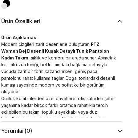
Ürün Özellikleri
Ürün Açıklaması
Modern çizgileri zarif desenlerle buluşturan
FTZ
Women Bej Desenli Kuşak Detaylı Tunik Pantolon
Kadın Takım
, şıklık ve konforu bir arada sunar. Asimetrik
kesimli uzun tuniği, bel kısmındaki bağlama detayıyla
vücuda zarif bir form kazandırırken, geniş paça
pantolonu rahat kullanım sağlar. Doğal tonlardaki desenli
kumaşı sayesinde modern ve sofistike bir görünüm
oluşturur.
Günlük kombinlerden özel davetlere, ofis stilinden şehir
yaşamına kadar birçok farklı ortamda rahatlıkla tercih
edilebilen bu takım, topuklu ayakkabı veya düz
babetlerle kolayca tamamlanabilir. Zamansız tasarımı
sayesinde gardırobunuzun en şık parçalarından biri
Yorumlar
(0)
olmaya adaydır.