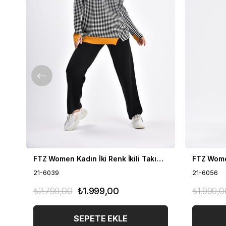
FTZ Women Kadın İki Renk İkili Takım Siyah 21-6039
21-6039
21-6056
₺2.799,00
₺1.999,00
₺1.999,0
SEPETE EKLE