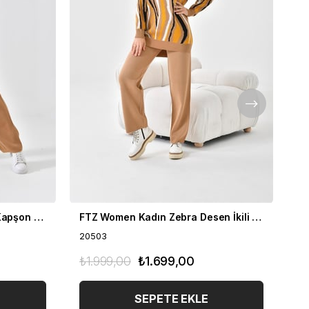
FTZ Women Kadın Fermuar Kapşon Detay İkili Takım Bisküvi 21-6038
FTZ Women Kadın Zebra Desen İkili Takım Bisküvi 20503
20503
20
₺1.999,00
₺1.699,00
₺1
SEPETE EKLE