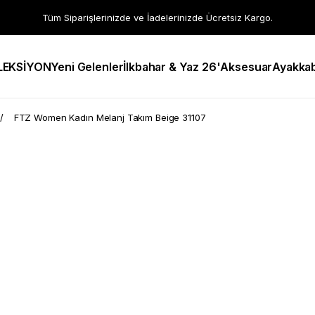
Tüm Siparişlerinizde ve İadelerinizde Ücretsiz Kargo.
LEKSİYON
Yeni Gelenler
İlkbahar & Yaz 26'
Aksesuar
Ayakkab
FTZ Women Kadın Melanj Takım Beige 31107