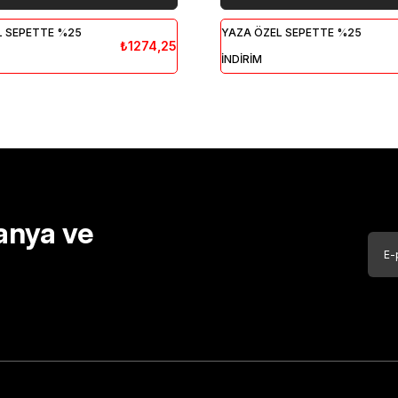
L SEPETTE %25
YAZA ÖZEL SEPETTE %25
₺1274,25
İNDİRİM
anya ve