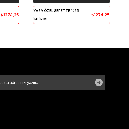
YAZA ÖZEL SEPETTE %25
YA
₺1274,25
₺1274,25
İNDİRİM
İN