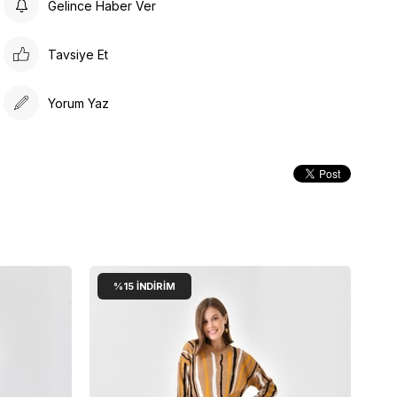
Gelince Haber Ver
Çamaşır Suyu Kullanmayınız
Tavsiye Et
Yorum Yaz
%15
İNDIRIM