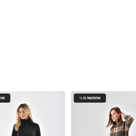
RIM
%15
İNDIRIM