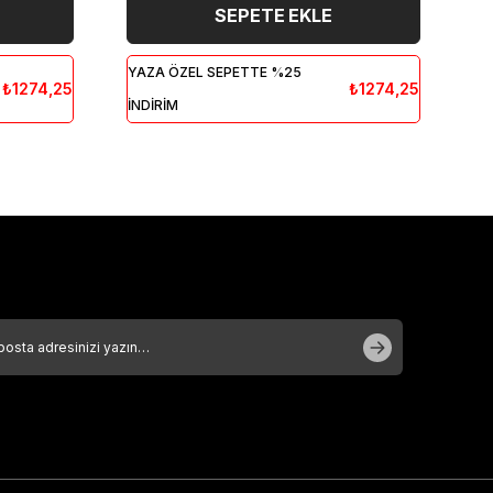
SEPETE EKLE
YAZA ÖZEL SEPETTE %25
YA
₺1274,25
₺1274,25
İNDİRİM
İN