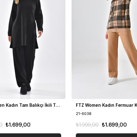
FTZ Women Kadın Tam Balıkçı İkili Takım Siyah 21-6056
21-6038
0
₺1.699,00
₺1.999,00
₺1.699,00