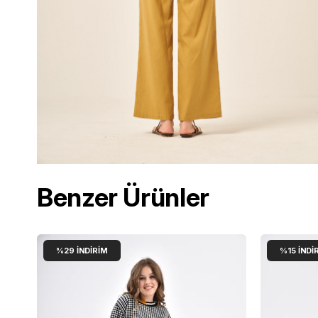
Benzer Ürünler
%29
İNDIRIM
%15
İNDI