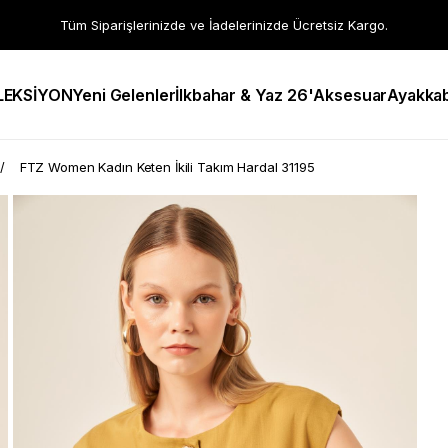
Tüm Siparişlerinizde ve İadelerinizde Ücretsiz Kargo.
LEKSİYON
Yeni Gelenler
İlkbahar & Yaz 26'
Aksesuar
Ayakkab
FTZ Women Kadın Keten İkili Takım Hardal 31195