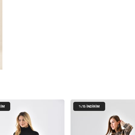
RIM
%15
İNDIRIM