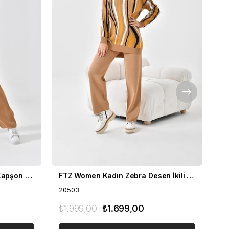
FTZ Women Kadın Fermuar Kapşon Detay İkili Takım Bisküvi 21-6038
FTZ Women Kadın Zebra Desen İkili Takım Bisküvi 20503
20503
20
₺1.999,00
₺1.699,00
₺1