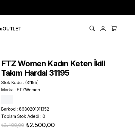
ı
OUTLET
FTZ Women Kadın Keten İkili
Takım Hardal 31195
Stok Kodu
(31195)
Marka
:
FTZWomen
Barkod
:
8680201311352
Toplam Stok Adedi
:
0
₺2.500,00
₺3.499,00