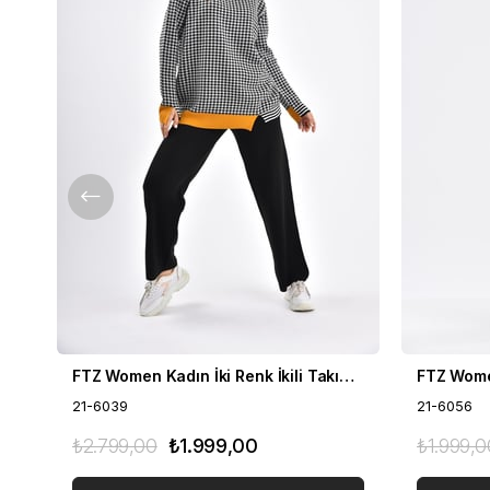
FTZ Women Kadın İki Renk İkili Takım Siyah 21-6039
21-6039
21-6056
₺2.799,00
₺1.999,00
₺1.999,0