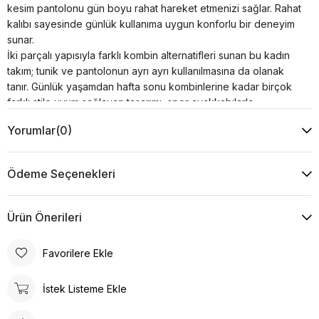
kesim pantolonu gün boyu rahat hareket etmenizi sağlar. Rahat
kalıbı sayesinde günlük kullanıma uygun konforlu bir deneyim
sunar.
İki parçalı yapısıyla farklı kombin alternatifleri sunan bu kadın
takım; tunik ve pantolonun ayrı ayrı kullanılmasına da olanak
tanır. Günlük yaşamdan hafta sonu kombinlerine kadar birçok
farklı stile uyum sağlayan tasarımı, spor ayakkabılarla
tamamlanarak modern ve zamansız bir görünüm oluşturur.
Yorumlar
(0)
Ürün Özellikleri
Kumaş : %30 Viskon %20 Pamuk %50 Akrilik
Kol : 46 cm
Ödeme Seçenekleri
Yaka Tipi : Kapşonlu
Desen : Düz
Kalıp : Rahat Kalıp
Ürün Önerileri
Model Ölçüsü
Beden: 36 Boy: 1.73 cm Göğüs: 85 cm Bel: 63 cm Kalça:
Favorilere Ekle
95 cm
İstek Listeme Ekle
Ürün Ölçüsü
Boy: 80 cm Göğüs: 60 cm Bel: 40 cm Kalça: 56 cm