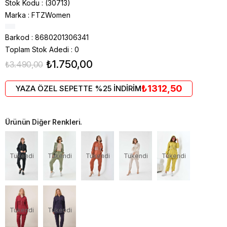
Stok Kodu
(30713)
Marka
:
FTZWomen
Barkod
:
8680201306341
Toplam Stok Adedi
:
0
₺1.750,00
₺3.490,00
₺1312,50
YAZA ÖZEL SEPETTE %25 İNDİRİM
Ürünün Diğer Renkleri.
Tükendi
Tükendi
Tükendi
Tükendi
Tükendi
Tükendi
Tükendi