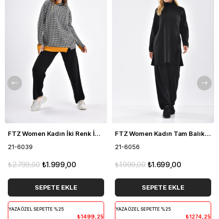
FTZ Women Kadın İki Renk İkili Takım Siyah 21-6039
FTZ Women Kadın Tam Balıkçı İkili Takım Siyah 21-6056
21-6039
21-6056
₺2.799,00
₺1.999,00
₺1.999,00
₺1.699,00
SEPETE EKLE
SEPETE EKLE
YAZA ÖZEL SEPETTE %25
YAZA ÖZEL SEPETTE %25
₺1499,25
₺1274,25