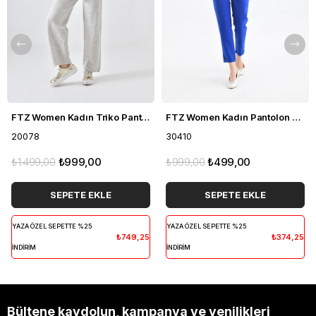
FTZ Women Kadın Triko Pantolon Taş 20078
FTZ Women Kadın Pantolon Saks Mavi 30410
20078
30410
₺1.499,00
₺999,00
₺999,00
₺499,00
SEPETE EKLE
SEPETE EKLE
YAZA ÖZEL SEPETTE %25
YAZA ÖZEL SEPETTE %25
₺749,25
₺374,25
İNDİRİM
İNDİRİM
Bültene kaydolun, kampanya ve yenilikleri