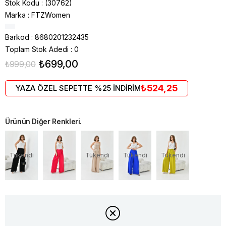
Stok Kodu
(30762)
Marka
:
FTZWomen
Barkod
:
8680201232435
Toplam Stok Adedi
:
0
₺699,00
₺999,00
₺524,25
YAZA ÖZEL SEPETTE %25 İNDİRİM
Ürünün Diğer Renkleri.
Tükendi
Tükendi
Tükendi
Tükendi