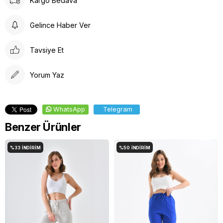
Kargo Bedava
Gelince Haber Ver
Tavsiye Et
Yorum Yaz
WhatsApp
Telegram
Benzer Ürünler
%33
İNDIRIM
%50
İNDIRIM