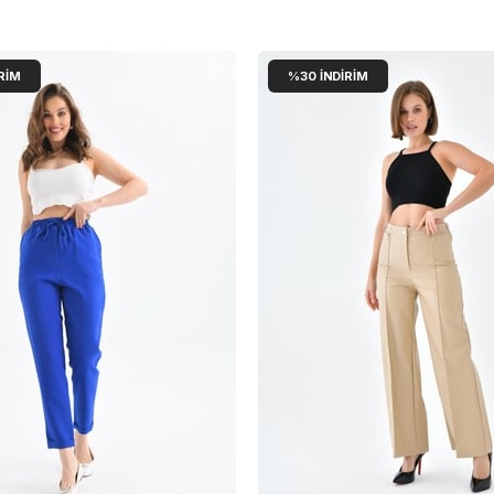
RIM
%30
İNDIRIM