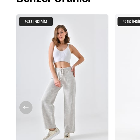
%33
İNDIRIM
%50
İNDI