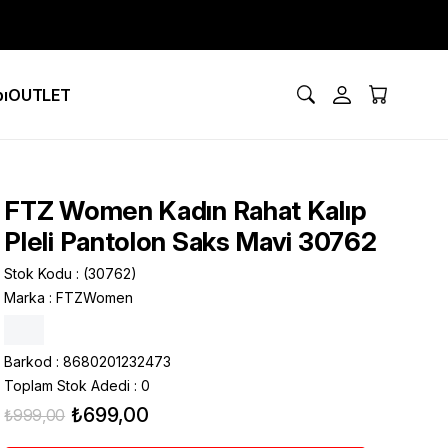
ı
OUTLET
FTZ Women Kadın Rahat Kalıp
Pleli Pantolon Saks Mavi 30762
Stok Kodu
(30762)
Marka
:
FTZWomen
Barkod
:
8680201232473
Toplam Stok Adedi
:
0
₺699,00
₺999,00