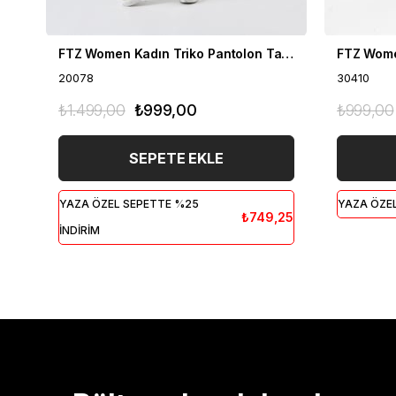
FTZ Women Kadın Triko Pantolon Taş 20078
20078
30410
₺1.499,00
₺999,00
₺999,00
SEPETE EKLE
YAZA ÖZEL SEPETTE %25
YAZA ÖZEL
₺749,25
İNDİRİM