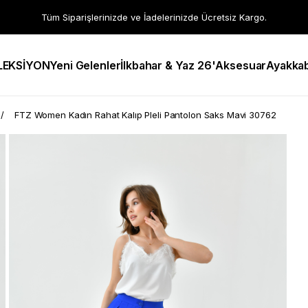
Tüm Siparişlerinizde ve İadelerinizde Ücretsiz Kargo.
LEKSİYON
Yeni Gelenler
İlkbahar & Yaz 26'
Aksesuar
Ayakkab
FTZ Women Kadın Rahat Kalıp Pleli Pantolon Saks Mavi 30762