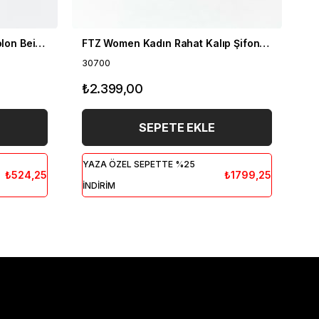
FTZ Women Kadın Deri Pantolon Beige 30634
FTZ Women Kadın Rahat Kalıp Şifon Pliseli Pantolon Siyah 30700
30700
30
₺2.399,00
₺
SEPETE EKLE
YAZA ÖZEL SEPETTE %25
YA
₺524,25
₺1799,25
İNDİRİM
İN