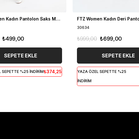
FTZ Women Kadın Pantolon Saks Mavi 30410
30634
₺499,00
₺999,00
₺699,00
SEPETE EKLE
SEPETE EKLE
₺374,25
 SEPETTE %25 İNDİRİM
YAZA ÖZEL SEPETTE %25
İNDİRİM